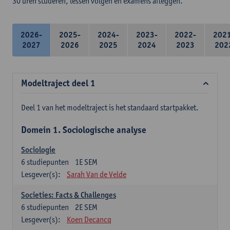
30 uren studeren, lessen volgen en examens afleggen.
2026-
2025-
2024-
2023-
2022-
202
2027
2026
2025
2024
2023
202
Modeltraject deel 1
Deel 1 van het modeltraject is het standaard startpakket.
Domein 1. Sociologische analyse
Sociologie
6
studiepunten
1E SEM
Lesgever(s):
Sarah Van de Velde
Societies: Facts & Challenges
6
studiepunten
2E SEM
Lesgever(s):
Koen Decancq