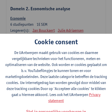
Domein 2. Economische analyse
Economie
6
studiepunten
1E SEM
Lesgever(s):
Jan Bouckaert
Julie Adriaensen
Cookie consent
Domein 3. Bedrijfseconomie
De UAntwerpen maakt gebruik van cookies en daarmee
Accountancy
vergelijkbare technieken voor het functioneren, meten en
6
studiepunten
1E/2E SEM
optimaliseren van de website. Ook worden er cookies geplaatst om
Lesgever(s):
Tom Van Caneghem
Christine Lippens
b.v. YouTubefilmpjes te kunnen tonen en voor
marketingdoeleinden. Deze laatste categorie betreffen de tracking
Domein 6. Kwantitatieve methoden
cookies. Uw internetgedrag kan worden gevolgd door middel van
deze tracking cookies Door op 'Accepteer alle cookies' te klikken
Beschrijvende statistiek en kansrekenen
gaat u hiermee akkoord. Lees ook het UAntwerpen
Privacy
3
studiepunten
2E SEM
statement
Lesgever(s):
Stephan Van der Veeken
Stel je persoonlijke voorkeuren in
Wiskundige methoden en technieken