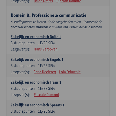
Lesgever(s):
Hilde Greefs
Ilja Van Damme
Domein 8. Professionele communicatie
6 studiepunten te kiezen uit de aangeboden talen. Gedurende de
bachelor moeten minstens 2 niveaus van 2 talen behaald worden.
Zakelijk en economisch Duits 1
3
studiepunten
1E/2E SEM
Lesgever(s):
Hans Verboven
Zakelijk en economisch Engels 1
3
studiepunten
1E/2E SEM
Lesgever(s):
Jana Declercq
Lola Oduwole
Zakelijk en economisch Frans 1
3
studiepunten
1E/2E SEM
Lesgever(s):
Pascale Dumont
Zakelijk en economisch Spaans 1
3
studiepunten
1E/2E SEM