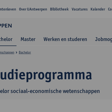
ntenleven
Over UAntwerpen
Bibliotheek
Vacatures
Kalender
Co
PPEN
chelor
Master
Werken en studeren
Jobmog
enschappen
Bachelor
tudieprogramma
elor sociaal-economische wetenschappen