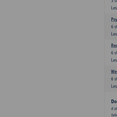
3
s
Les
Ps
6
s
Les
Re
6
s
Les
Wer
6
s
Les
Do
6 s
tal