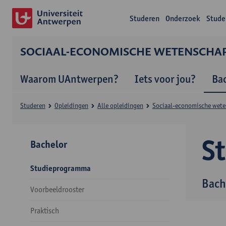
Studeren
Onderzoek
Stude
SOCIAAL-ECONOMISCHE WETENSCHA
Waarom UAntwerpen?
Iets voor jou?
Ba
Studeren
Opleidingen
Alle opleidingen
Sociaal-economische wet
S
Bachelor
Studieprogramma
Bach
Voorbeeldrooster
Praktisch