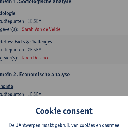
mein 1. Sociologische analyse
iologie
tudiepunten
1E SEM
gever(s):
Sarah Van de Velde
ieties: Facts & Challenges
tudiepunten
2E SEM
gever(s):
Koen Decancq
mein 2. Economische analyse
onomie
tudiepunten
1E SEM
gever(s):
Jan Bouckaert
Julie Adriaensen
Cookie consent
mein 3. Bedrijfseconomie
De UAntwerpen maakt gebruik van cookies en daarmee