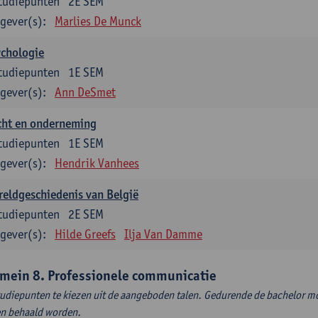
tudiepunten
2E SEM
gever(s):
Marlies De Munck
ychologie
tudiepunten
1E SEM
gever(s):
Ann DeSmet
cht en onderneming
tudiepunten
1E SEM
gever(s):
Hendrik Vanhees
eldgeschiedenis van België
tudiepunten
2E SEM
gever(s):
Hilde Greefs
Ilja Van Damme
mein 8. Professionele communicatie
tudiepunten te kiezen uit de aangeboden talen. Gedurende de bachelor m
en behaald worden.