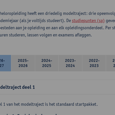
heloropleiding heeft een driedelig modeltraject: drie opeenvo
ademiejaar (als je voltijds studeert). De
studiepunten (sp)
geven
 besteden aan je opleiding en aan elk opleidingsonderdeel. Per 
 uren studeren, lessen volgen en examens afleggen.
26-
2025-
2024-
2023-
2022-
2
27
2026
2025
2024
2023
deltraject deel 1
l 1 van het modeltraject is het standaard startpakket.