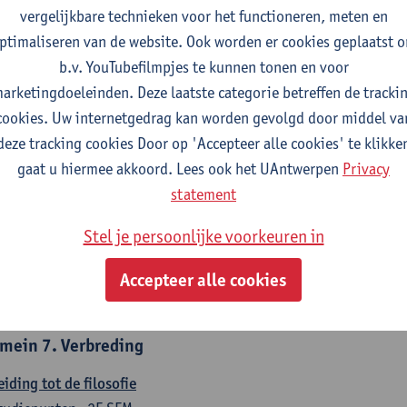
countancy
vergelijkbare technieken voor het functioneren, meten en
tudiepunten
1E/2E SEM
ptimaliseren van de website. Ook worden er cookies geplaatst 
gever(s):
Tom Van Caneghem
Christine Lippens
b.v. YouTubefilmpjes te kunnen tonen en voor
arketingdoeleinden. Deze laatste categorie betreffen de tracki
mein 6. Kwantitatieve methoden
cookies. Uw internetgedrag kan worden gevolgd door middel va
deze tracking cookies Door op 'Accepteer alle cookies' te klikke
chrijvende statistiek en kansrekenen
gaat u hiermee akkoord. Lees ook het UAntwerpen
Privacy
tudiepunten
2E SEM
statement
gever(s):
Stephan Van der Veeken
Stel je persoonlijke voorkeuren in
skundige methoden en technieken
tudiepunten
1E/2E SEM
Accepteer alle cookies
gever(s):
Ida Ruts
mein 7. Verbreding
eiding tot de filosofie