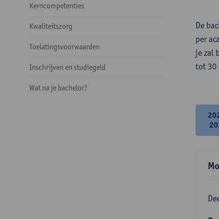
Kerncompetenties
De bac
Kwaliteitszorg
per ac
Toelatingsvoorwaarden
je zal
tot 30
Inschrijven en studiegeld
Wat na je bachelor?
20
20
Mo
Dee