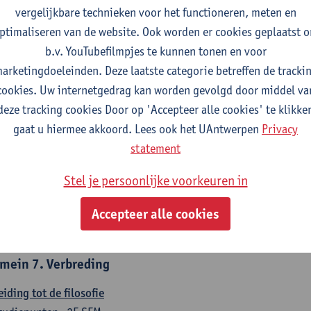
countancy
vergelijkbare technieken voor het functioneren, meten en
tudiepunten
1E/2E SEM
ptimaliseren van de website. Ook worden er cookies geplaatst 
gever(s):
Tom Van Caneghem
Christine Lippens
b.v. YouTubefilmpjes te kunnen tonen en voor
arketingdoeleinden. Deze laatste categorie betreffen de tracki
mein 6. Kwantitatieve methoden
cookies. Uw internetgedrag kan worden gevolgd door middel va
deze tracking cookies Door op 'Accepteer alle cookies' te klikke
chrijvende statistiek en kansrekenen
gaat u hiermee akkoord. Lees ook het UAntwerpen
Privacy
tudiepunten
2E SEM
statement
gever(s):
Stephan Van der Veeken
Stel je persoonlijke voorkeuren in
skundige methoden en technieken
tudiepunten
1E/2E SEM
Accepteer alle cookies
gever(s):
Ida Ruts
mein 7. Verbreding
eiding tot de filosofie