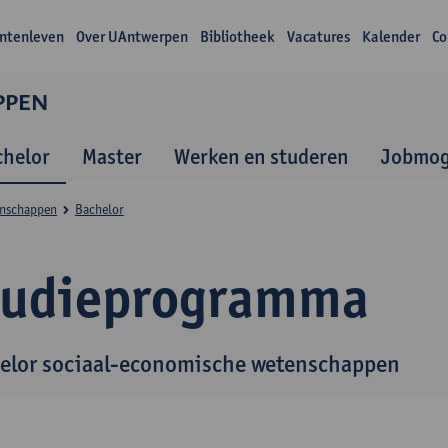
ntenleven
Over UAntwerpen
Bibliotheek
Vacatures
Kalender
Co
PPEN
chelor
Master
Werken en studeren
Jobmog
enschappen
Bachelor
tudieprogramma
elor sociaal-economische wetenschappen