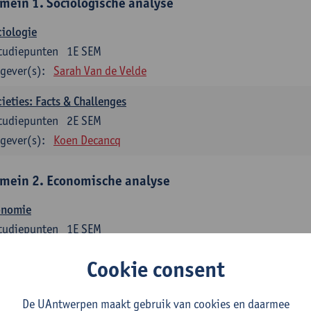
mein 1. Sociologische analyse
iologie
tudiepunten
1E SEM
gever(s):
Sarah Van de Velde
ieties: Facts & Challenges
tudiepunten
2E SEM
gever(s):
Koen Decancq
mein 2. Economische analyse
onomie
tudiepunten
1E SEM
gever(s):
Jan Bouckaert
Julie Adriaensen
Cookie consent
mein 3. Bedrijfseconomie
De UAntwerpen maakt gebruik van cookies en daarmee