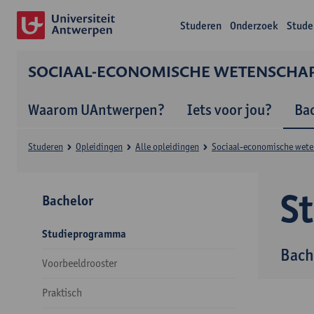
Studeren
Onderzoek
Stude
SOCIAAL-ECONOMISCHE WETENSCHA
Waarom UAntwerpen?
Iets voor jou?
Ba
Studeren
Opleidingen
Alle opleidingen
Sociaal-economische wet
S
Bachelor
Studieprogramma
Bach
Voorbeeldrooster
Praktisch