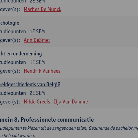
tudiepunten
2E SEM
gever(s):
Marlies De Munck
ychologie
tudiepunten
1E SEM
gever(s):
Ann DeSmet
cht en onderneming
tudiepunten
1E SEM
gever(s):
Hendrik Vanhees
eldgeschiedenis van België
tudiepunten
2E SEM
gever(s):
Hilde Greefs
Ilja Van Damme
mein 8. Professionele communicatie
tudiepunten te kiezen uit de aangeboden talen. Gedurende de bachelor m
en behaald worden.