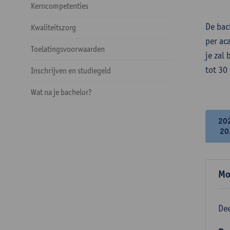
Kerncompetenties
De bac
Kwaliteitszorg
per ac
Toelatingsvoorwaarden
je zal
tot 30
Inschrijven en studiegeld
Wat na je bachelor?
20
20
Mo
Dee