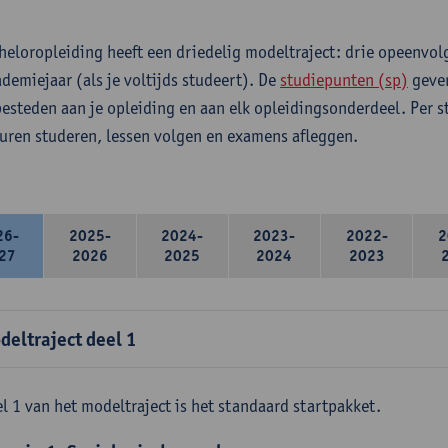
heloropleiding heeft een driedelig modeltraject: drie opeenvo
ademiejaar (als je voltijds studeert). De
studiepunten (sp)
geven
 besteden aan je opleiding en aan elk opleidingsonderdeel. Per 
 uren studeren, lessen volgen en examens afleggen.
26-
2025-
2024-
2023-
2022-
2
27
2026
2025
2024
2023
deltraject deel 1
l 1 van het modeltraject is het standaard startpakket.