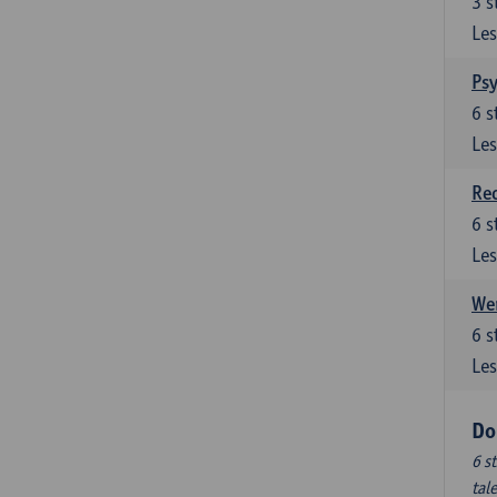
3
s
Les
Ps
6
s
Les
Re
6
s
Les
Wer
6
s
Les
Do
6 s
tal