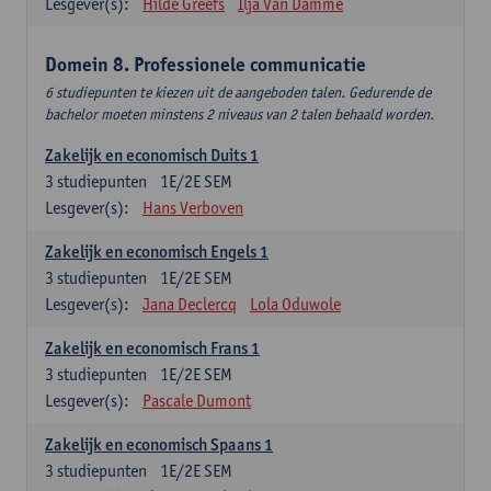
Lesgever(s):
Hilde Greefs
Ilja Van Damme
Domein 8. Professionele communicatie
6 studiepunten te kiezen uit de aangeboden talen. Gedurende de
bachelor moeten minstens 2 niveaus van 2 talen behaald worden.
Zakelijk en economisch Duits 1
3
studiepunten
1E/2E SEM
Lesgever(s):
Hans Verboven
Zakelijk en economisch Engels 1
3
studiepunten
1E/2E SEM
Lesgever(s):
Jana Declercq
Lola Oduwole
Zakelijk en economisch Frans 1
3
studiepunten
1E/2E SEM
Lesgever(s):
Pascale Dumont
Zakelijk en economisch Spaans 1
3
studiepunten
1E/2E SEM