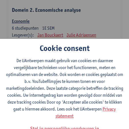
Domein 2. Economische analyse
Economie
6
studiepunten
1E SEM
Lesgever(s):
Jan Bouckaert
Julie Adriaensen
Cookie consent
Domein 3. Bedrijfseconomie
De UAntwerpen maakt gebruik van cookies en daarmee
Accountancy
vergelijkbare technieken voor het functioneren, meten en
6
studiepunten
1E/2E SEM
optimaliseren van de website. Ook worden er cookies geplaatst om
Lesgever(s):
Tom Van Caneghem
Christine Lippens
b.v. YouTubefilmpjes te kunnen tonen en voor
marketingdoeleinden. Deze laatste categorie betreffen de tracking
Domein 6. Kwantitatieve methoden
cookies. Uw internetgedrag kan worden gevolgd door middel van
deze tracking cookies Door op 'Accepteer alle cookies' te klikken
Beschrijvende statistiek en kansrekenen
gaat u hiermee akkoord. Lees ook het UAntwerpen
Privacy
3
studiepunten
2E SEM
statement
Lesgever(s):
Stephan Van der Veeken
Stel je persoonlijke voorkeuren in
Wiskundige methoden en technieken