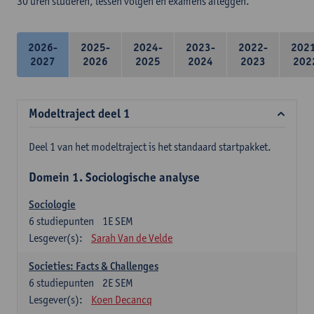
30 uren studeren, lessen volgen en examens afleggen.
2026-
2025-
2024-
2023-
2022-
202
2027
2026
2025
2024
2023
202
Modeltraject deel 1
Deel 1 van het modeltraject is het standaard startpakket.
Domein 1. Sociologische analyse
Sociologie
6
studiepunten
1E SEM
Lesgever(s):
Sarah Van de Velde
Societies: Facts & Challenges
6
studiepunten
2E SEM
Lesgever(s):
Koen Decancq