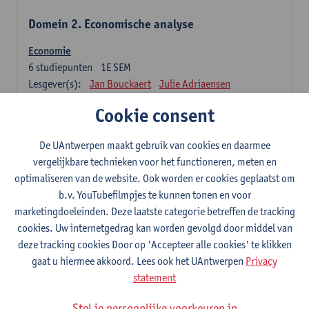
Domein 2. Economische analyse
Economie
6
studiepunten
1E SEM
Lesgever(s):
Jan Bouckaert
Julie Adriaensen
Cookie consent
Domein 3. Bedrijfseconomie
De UAntwerpen maakt gebruik van cookies en daarmee
Accountancy
vergelijkbare technieken voor het functioneren, meten en
6
studiepunten
1E/2E SEM
optimaliseren van de website. Ook worden er cookies geplaatst om
Lesgever(s):
Tom Van Caneghem
Christine Lippens
b.v. YouTubefilmpjes te kunnen tonen en voor
marketingdoeleinden. Deze laatste categorie betreffen de tracking
Domein 6. Kwantitatieve methoden
cookies. Uw internetgedrag kan worden gevolgd door middel van
deze tracking cookies Door op 'Accepteer alle cookies' te klikken
Beschrijvende statistiek en kansrekenen
gaat u hiermee akkoord. Lees ook het UAntwerpen
Privacy
3
studiepunten
2E SEM
statement
Lesgever(s):
Stephan Van der Veeken
Stel je persoonlijke voorkeuren in
Wiskundige methoden en technieken