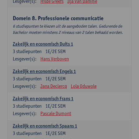
Lesgever(s):
Hilde Greefs
Ilja Van Damme
Domein 8. Professionele communicatie
6 studiepunten te kiezen uit de aangeboden talen. Gedurende de
bachelor moeten minstens 2 niveaus van 2 talen behaald worden.
Zakelijk en economisch Duits 1
3
studiepunten
1E/2E SEM
Lesgever(s):
Hans Verboven
Zakelijk en economisch Engels 1
3
studiepunten
1E/2E SEM
Lesgever(s):
Jana Declercq
Lola Oduwole
Zakelijk en economisch Frans 1
3
studiepunten
1E/2E SEM
Lesgever(s):
Pascale Dumont
Zakelijk en economisch Spaans 1
3
studiepunten
1E/2E SEM