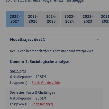
30 uren studeren, lessen volgen en examens afleggen.
2026-
2025-
2024-
2023-
2022-
202
2027
2026
2025
2024
2023
202
Modeltraject deel 1
Deel 1 van het modeltraject is het standaard startpakket.
Domein 1. Sociologische analyse
Sociologie
6
studiepunten
1E SEM
Lesgever(s):
Sarah Van de Velde
Societies: Facts & Challenges
6
studiepunten
2E SEM
Lesgever(s):
Koen Decancq