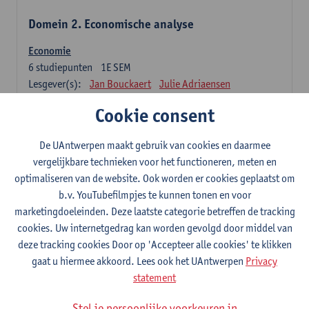
Domein 2. Economische analyse
Economie
6
studiepunten
1E SEM
Lesgever(s):
Jan Bouckaert
Julie Adriaensen
Cookie consent
Domein 3. Bedrijfseconomie
De UAntwerpen maakt gebruik van cookies en daarmee
Accountancy
vergelijkbare technieken voor het functioneren, meten en
6
studiepunten
1E/2E SEM
optimaliseren van de website. Ook worden er cookies geplaatst om
Lesgever(s):
Tom Van Caneghem
Christine Lippens
b.v. YouTubefilmpjes te kunnen tonen en voor
marketingdoeleinden. Deze laatste categorie betreffen de tracking
Domein 6. Kwantitatieve methoden
cookies. Uw internetgedrag kan worden gevolgd door middel van
deze tracking cookies Door op 'Accepteer alle cookies' te klikken
Beschrijvende statistiek en kansrekenen
gaat u hiermee akkoord. Lees ook het UAntwerpen
Privacy
3
studiepunten
2E SEM
statement
Lesgever(s):
Stephan Van der Veeken
Stel je persoonlijke voorkeuren in
Wiskundige methoden en technieken