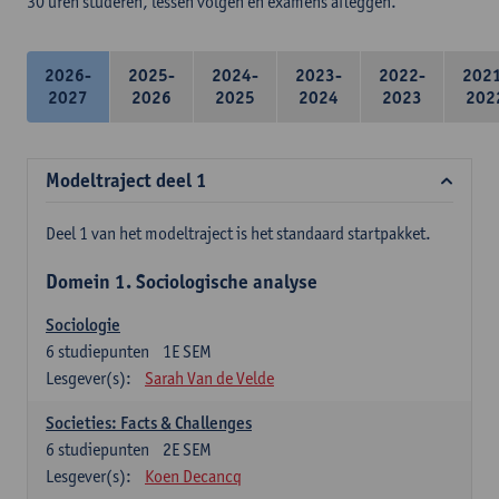
30 uren studeren, lessen volgen en examens afleggen.
2026-
2025-
2024-
2023-
2022-
202
2027
2026
2025
2024
2023
202
Modeltraject deel 1
Deel 1 van het modeltraject is het standaard startpakket.
Domein 1. Sociologische analyse
Sociologie
6
studiepunten
1E SEM
Lesgever(s):
Sarah Van de Velde
Societies: Facts & Challenges
6
studiepunten
2E SEM
Lesgever(s):
Koen Decancq