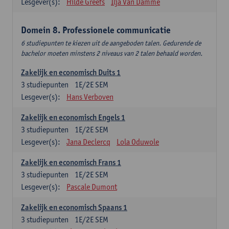
Lesgever(s):
Hilde Greefs
Ilja Van Damme
Domein 8. Professionele communicatie
6 studiepunten te kiezen uit de aangeboden talen. Gedurende de
bachelor moeten minstens 2 niveaus van 2 talen behaald worden.
Zakelijk en economisch Duits 1
3
studiepunten
1E/2E SEM
Lesgever(s):
Hans Verboven
Zakelijk en economisch Engels 1
3
studiepunten
1E/2E SEM
Lesgever(s):
Jana Declercq
Lola Oduwole
Zakelijk en economisch Frans 1
3
studiepunten
1E/2E SEM
Lesgever(s):
Pascale Dumont
Zakelijk en economisch Spaans 1
3
studiepunten
1E/2E SEM