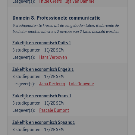
Lesgever(s):
Hilde Greefs
Ilja Van Damme
Domein 8. Professionele communicatie
6 studiepunten te kiezen uit de aangeboden talen. Gedurende de
bachelor moeten minstens 2 niveaus van 2 talen behaald worden.
Zakelijk en economisch Duits 1
3
studiepunten
1E/2E SEM
Lesgever(s):
Hans Verboven
Zakelijk en economisch Engels 1
3
studiepunten
1E/2E SEM
Lesgever(s):
Jana Declercq
Lola Oduwole
Zakelijk en economisch Frans 1
3
studiepunten
1E/2E SEM
Lesgever(s):
Pascale Dumont
Zakelijk en economisch Spaans 1
3
studiepunten
1E/2E SEM