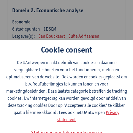
Domein 2. Economische analyse
Economie
6
studiepunten
1E SEM
Lesgever(s):
Jan Bouckaert
Julie Adriaensen
Cookie consent
Domein 3. Bedrijfseconomie
De UAntwerpen maakt gebruik van cookies en daarmee
Accountancy
vergelijkbare technieken voor het functioneren, meten en
6
studiepunten
1E/2E SEM
optimaliseren van de website. Ook worden er cookies geplaatst om
Lesgever(s):
Tom Van Caneghem
Christine Lippens
b.v. YouTubefilmpjes te kunnen tonen en voor
marketingdoeleinden. Deze laatste categorie betreffen de tracking
Domein 6. Kwantitatieve methoden
cookies. Uw internetgedrag kan worden gevolgd door middel van
deze tracking cookies Door op 'Accepteer alle cookies' te klikken
Beschrijvende statistiek en kansrekenen
gaat u hiermee akkoord. Lees ook het UAntwerpen
Privacy
3
studiepunten
2E SEM
statement
Lesgever(s):
Stephan Van der Veeken
Stel je persoonlijke voorkeuren in
Wiskundige methoden en technieken