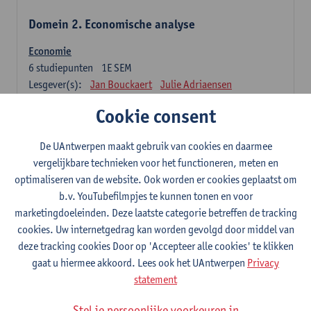
Domein 2. Economische analyse
Economie
6
studiepunten
1E SEM
Lesgever(s):
Jan Bouckaert
Julie Adriaensen
Cookie consent
Domein 3. Bedrijfseconomie
De UAntwerpen maakt gebruik van cookies en daarmee
Accountancy
vergelijkbare technieken voor het functioneren, meten en
6
studiepunten
1E/2E SEM
optimaliseren van de website. Ook worden er cookies geplaatst om
Lesgever(s):
Tom Van Caneghem
Christine Lippens
b.v. YouTubefilmpjes te kunnen tonen en voor
marketingdoeleinden. Deze laatste categorie betreffen de tracking
Domein 6. Kwantitatieve methoden
cookies. Uw internetgedrag kan worden gevolgd door middel van
deze tracking cookies Door op 'Accepteer alle cookies' te klikken
Beschrijvende statistiek en kansrekenen
gaat u hiermee akkoord. Lees ook het UAntwerpen
Privacy
3
studiepunten
2E SEM
statement
Lesgever(s):
Stephan Van der Veeken
Stel je persoonlijke voorkeuren in
Wiskundige methoden en technieken