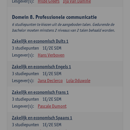
Lesgever(s):
Hilde Greefs
Ilja Van Damme
Domein 8. Professionele communicatie
6 studiepunten te kiezen uit de aangeboden talen. Gedurende de
bachelor moeten minstens 2 niveaus van 2 talen behaald worden.
Zakelijk en economisch Duits 1
3
studiepunten
1E/2E SEM
Lesgever(s):
Hans Verboven
Zakelijk en economisch Engels 1
3
studiepunten
1E/2E SEM
Lesgever(s):
Jana Declercq
Lola Oduwole
Zakelijk en economisch Frans 1
3
studiepunten
1E/2E SEM
Lesgever(s):
Pascale Dumont
Zakelijk en economisch Spaans 1
3
studiepunten
1E/2E SEM