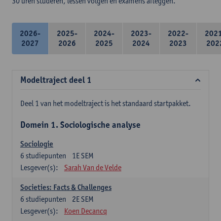
30 uren studeren, lessen volgen en examens afleggen.
2026-
2025-
2024-
2023-
2022-
202
2027
2026
2025
2024
2023
202
Modeltraject deel 1
Deel 1 van het modeltraject is het standaard startpakket.
Domein 1. Sociologische analyse
Sociologie
6
studiepunten
1E SEM
Lesgever(s):
Sarah Van de Velde
Societies: Facts & Challenges
6
studiepunten
2E SEM
Lesgever(s):
Koen Decancq