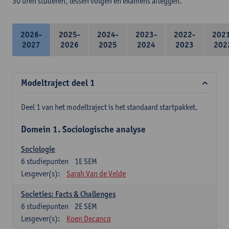
30 uren studeren, lessen volgen en examens afleggen.
2026-
2025-
2024-
2023-
2022-
202
2027
2026
2025
2024
2023
202
Modeltraject deel 1
Deel 1 van het modeltraject is het standaard startpakket.
Domein 1. Sociologische analyse
Sociologie
6
studiepunten
1E SEM
Lesgever(s):
Sarah Van de Velde
Societies: Facts & Challenges
6
studiepunten
2E SEM
Lesgever(s):
Koen Decancq