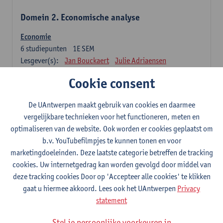
Domein 2. Economische analyse
Economie
6
studiepunten
1E SEM
Lesgever(s):
Jan Bouckaert
Julie Adriaensen
Cookie consent
Domein 3. Bedrijfseconomie
De UAntwerpen maakt gebruik van cookies en daarmee
Accountancy
vergelijkbare technieken voor het functioneren, meten en
6
studiepunten
1E/2E SEM
optimaliseren van de website. Ook worden er cookies geplaatst om
Lesgever(s):
Tom Van Caneghem
Christine Lippens
b.v. YouTubefilmpjes te kunnen tonen en voor
marketingdoeleinden. Deze laatste categorie betreffen de tracking
Domein 6. Kwantitatieve methoden
cookies. Uw internetgedrag kan worden gevolgd door middel van
deze tracking cookies Door op 'Accepteer alle cookies' te klikken
Beschrijvende statistiek en kansrekenen
gaat u hiermee akkoord. Lees ook het UAntwerpen
Privacy
3
studiepunten
2E SEM
statement
Lesgever(s):
Stephan Van der Veeken
Stel je persoonlijke voorkeuren in
Wiskundige methoden en technieken