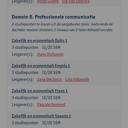
Lesgever(s):
Hilde Greefs
Ilja Van Damme
Domein 8. Professionele communicatie
6 studiepunten te kiezen uit de aangeboden talen. Gedurende de
bachelor moeten minstens 2 niveaus van 2 talen behaald worden.
Zakelijk en economisch Duits 1
3
studiepunten
1E/2E SEM
Lesgever(s):
Hans Verboven
Zakelijk en economisch Engels 1
3
studiepunten
1E/2E SEM
Lesgever(s):
Jana Declercq
Lola Oduwole
Zakelijk en economisch Frans 1
3
studiepunten
1E/2E SEM
Lesgever(s):
Pascale Dumont
Zakelijk en economisch Spaans 1
3
studiepunten
1E/2E SEM