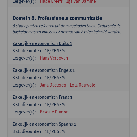
Lesgever(s):
Hilde Greefs
Ilja Van Damme
Domein 8. Professionele communicatie
6 studiepunten te kiezen uit de aangeboden talen. Gedurende de
bachelor moeten minstens 2 niveaus van 2 talen behaald worden.
Zakelijk en economisch Duits 1
3
studiepunten
1E/2E SEM
Lesgever(s):
Hans Verboven
Zakelijk en economisch Engels 1
3
studiepunten
1E/2E SEM
Lesgever(s):
Jana Declercq
Lola Oduwole
Zakelijk en economisch Frans 1
3
studiepunten
1E/2E SEM
Lesgever(s):
Pascale Dumont
Zakelijk en economisch Spaans 1
3
studiepunten
1E/2E SEM