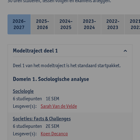
30 uren studeren, lessen volgen en examens afleggen.
2026-
2025-
2024-
2023-
2022-
202
2027
2026
2025
2024
2023
202
Modeltraject deel 1
Deel 1 van het modeltraject is het standaard startpakket.
Domein 1. Sociologische analyse
Sociologie
6
studiepunten
1E SEM
Lesgever(s):
Sarah Van de Velde
Societies: Facts & Challenges
6
studiepunten
2E SEM
Lesgever(s):
Koen Decancq