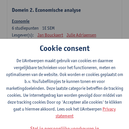
Domein 2. Economische analyse
Economie
6
studiepunten
1E SEM
Lesgever(s):
Jan Bouckaert
Julie Adriaensen
Cookie consent
Domein 3. Bedrijfseconomie
De UAntwerpen maakt gebruik van cookies en daarmee
Accountancy
vergelijkbare technieken voor het functioneren, meten en
6
studiepunten
1E/2E SEM
optimaliseren van de website. Ook worden er cookies geplaatst om
Lesgever(s):
Tom Van Caneghem
Christine Lippens
b.v. YouTubefilmpjes te kunnen tonen en voor
marketingdoeleinden. Deze laatste categorie betreffen de tracking
Domein 6. Kwantitatieve methoden
cookies. Uw internetgedrag kan worden gevolgd door middel van
deze tracking cookies Door op 'Accepteer alle cookies' te klikken
Beschrijvende statistiek en kansrekenen
gaat u hiermee akkoord. Lees ook het UAntwerpen
Privacy
3
studiepunten
2E SEM
statement
Lesgever(s):
Stephan Van der Veeken
Stel je persoonlijke voorkeuren in
Wiskundige methoden en technieken