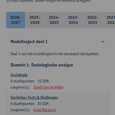
30 uren studeren, lessen volgen en examens afleggen.
2026-
2025-
2024-
2023-
2022-
202
2027
2026
2025
2024
2023
202
Modeltraject deel 1
Deel 1 van het modeltraject is het standaard startpakket.
Domein 1. Sociologische analyse
Sociologie
6
studiepunten
1E SEM
Lesgever(s):
Sarah Van de Velde
Societies: Facts & Challenges
6
studiepunten
2E SEM
Lesgever(s):
Koen Decancq