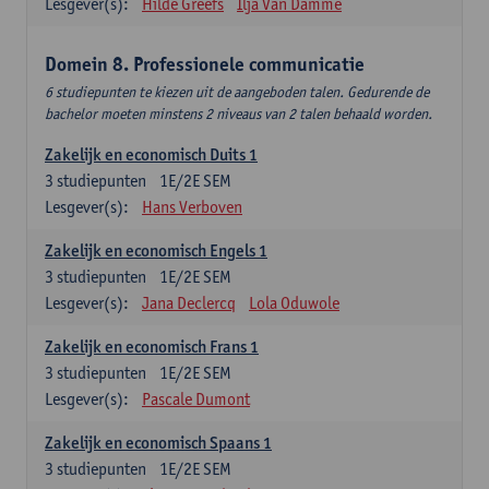
Lesgever(s):
Hilde Greefs
Ilja Van Damme
Domein 8. Professionele communicatie
6 studiepunten te kiezen uit de aangeboden talen. Gedurende de
bachelor moeten minstens 2 niveaus van 2 talen behaald worden.
Zakelijk en economisch Duits 1
3
studiepunten
1E/2E SEM
Lesgever(s):
Hans Verboven
Zakelijk en economisch Engels 1
3
studiepunten
1E/2E SEM
Lesgever(s):
Jana Declercq
Lola Oduwole
Zakelijk en economisch Frans 1
3
studiepunten
1E/2E SEM
Lesgever(s):
Pascale Dumont
Zakelijk en economisch Spaans 1
3
studiepunten
1E/2E SEM