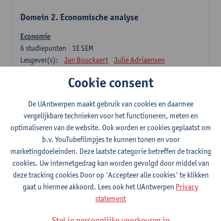
Domein 2. Economische analyse
Economie
6
studiepunten
1E SEM
Lesgever(s):
Jan Bouckaert
Julie Adriaensen
Cookie consent
Domein 3. Bedrijfseconomie
De UAntwerpen maakt gebruik van cookies en daarmee
Accountancy
vergelijkbare technieken voor het functioneren, meten en
6
studiepunten
1E/2E SEM
optimaliseren van de website. Ook worden er cookies geplaatst om
Lesgever(s):
Tom Van Caneghem
Christine Lippens
b.v. YouTubefilmpjes te kunnen tonen en voor
marketingdoeleinden. Deze laatste categorie betreffen de tracking
Domein 6. Kwantitatieve methoden
cookies. Uw internetgedrag kan worden gevolgd door middel van
deze tracking cookies Door op 'Accepteer alle cookies' te klikken
Beschrijvende statistiek en kansrekenen
gaat u hiermee akkoord. Lees ook het UAntwerpen
Privacy
3
studiepunten
2E SEM
statement
Lesgever(s):
Stephan Van der Veeken
Stel je persoonlijke voorkeuren in
Wiskundige methoden en technieken