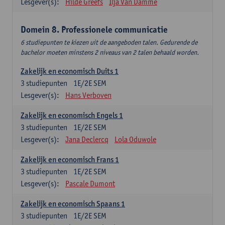
Lesgever(s):
Hilde Greefs
Ilja Van Damme
Domein 8. Professionele communicatie
6 studiepunten te kiezen uit de aangeboden talen. Gedurende de
bachelor moeten minstens 2 niveaus van 2 talen behaald worden.
Zakelijk en economisch Duits 1
3
studiepunten
1E/2E SEM
Lesgever(s):
Hans Verboven
Zakelijk en economisch Engels 1
3
studiepunten
1E/2E SEM
Lesgever(s):
Jana Declercq
Lola Oduwole
Zakelijk en economisch Frans 1
3
studiepunten
1E/2E SEM
Lesgever(s):
Pascale Dumont
Zakelijk en economisch Spaans 1
3
studiepunten
1E/2E SEM