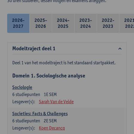
30 uren studeren, lessen volgen en examens afleggen.
2026-
2025-
2024-
2023-
2022-
202
2027
2026
2025
2024
2023
202
Modeltraject deel 1
Deel 1 van het modeltraject is het standaard startpakket.
Domein 1. Sociologische analyse
Sociologie
6
studiepunten
1E SEM
Lesgever(s):
Sarah Van de Velde
Societies: Facts & Challenges
6
studiepunten
2E SEM
Lesgever(s):
Koen Decancq