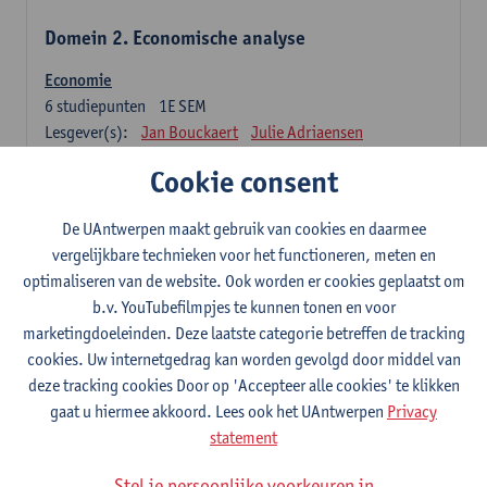
Domein 2. Economische analyse
Economie
6
studiepunten
1E SEM
Lesgever(s):
Jan Bouckaert
Julie Adriaensen
Cookie consent
Domein 3. Bedrijfseconomie
De UAntwerpen maakt gebruik van cookies en daarmee
Accountancy
vergelijkbare technieken voor het functioneren, meten en
6
studiepunten
1E/2E SEM
optimaliseren van de website. Ook worden er cookies geplaatst om
Lesgever(s):
Tom Van Caneghem
Christine Lippens
b.v. YouTubefilmpjes te kunnen tonen en voor
marketingdoeleinden. Deze laatste categorie betreffen de tracking
Domein 6. Kwantitatieve methoden
cookies. Uw internetgedrag kan worden gevolgd door middel van
deze tracking cookies Door op 'Accepteer alle cookies' te klikken
Beschrijvende statistiek en kansrekenen
gaat u hiermee akkoord. Lees ook het UAntwerpen
Privacy
3
studiepunten
2E SEM
statement
Lesgever(s):
Stephan Van der Veeken
Stel je persoonlijke voorkeuren in
Wiskundige methoden en technieken