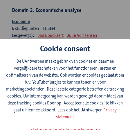
Domein 2. Economische analyse
Economie
6
studiepunten
1E SEM
Lesgever(s):
Jan Bouckaert
Julie Adriaensen
Cookie consent
Domein 3. Bedrijfseconomie
De UAntwerpen maakt gebruik van cookies en daarmee
Accountancy
vergelijkbare technieken voor het functioneren, meten en
6
studiepunten
1E/2E SEM
optimaliseren van de website. Ook worden er cookies geplaatst om
Lesgever(s):
Tom Van Caneghem
Christine Lippens
b.v. YouTubefilmpjes te kunnen tonen en voor
marketingdoeleinden. Deze laatste categorie betreffen de tracking
Domein 6. Kwantitatieve methoden
cookies. Uw internetgedrag kan worden gevolgd door middel van
deze tracking cookies Door op 'Accepteer alle cookies' te klikken
Beschrijvende statistiek en kansrekenen
gaat u hiermee akkoord. Lees ook het UAntwerpen
Privacy
3
studiepunten
2E SEM
statement
Lesgever(s):
Stephan Van der Veeken
Stel je persoonlijke voorkeuren in
Wiskundige methoden en technieken