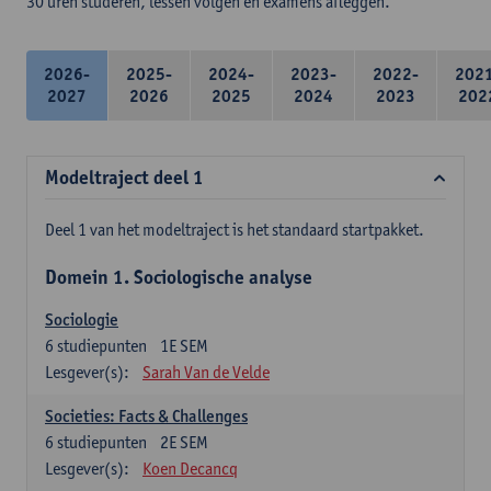
30 uren studeren, lessen volgen en examens afleggen.
2026-
2025-
2024-
2023-
2022-
202
2027
2026
2025
2024
2023
202
Modeltraject deel 1
Deel 1 van het modeltraject is het standaard startpakket.
Domein 1. Sociologische analyse
Sociologie
6
studiepunten
1E SEM
Lesgever(s):
Sarah Van de Velde
Societies: Facts & Challenges
6
studiepunten
2E SEM
Lesgever(s):
Koen Decancq