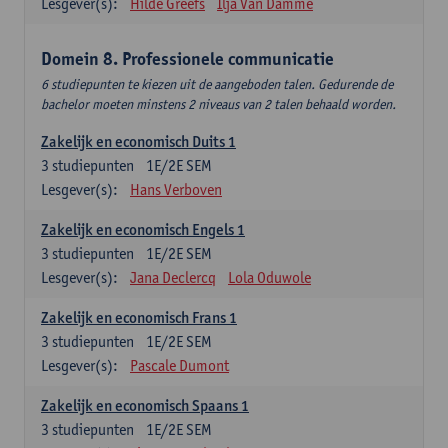
Lesgever(s):
Hilde Greefs
Ilja Van Damme
Domein 8. Professionele communicatie
6 studiepunten te kiezen uit de aangeboden talen. Gedurende de
bachelor moeten minstens 2 niveaus van 2 talen behaald worden.
Zakelijk en economisch Duits 1
3
studiepunten
1E/2E SEM
Lesgever(s):
Hans Verboven
Zakelijk en economisch Engels 1
3
studiepunten
1E/2E SEM
Lesgever(s):
Jana Declercq
Lola Oduwole
Zakelijk en economisch Frans 1
3
studiepunten
1E/2E SEM
Lesgever(s):
Pascale Dumont
Zakelijk en economisch Spaans 1
3
studiepunten
1E/2E SEM