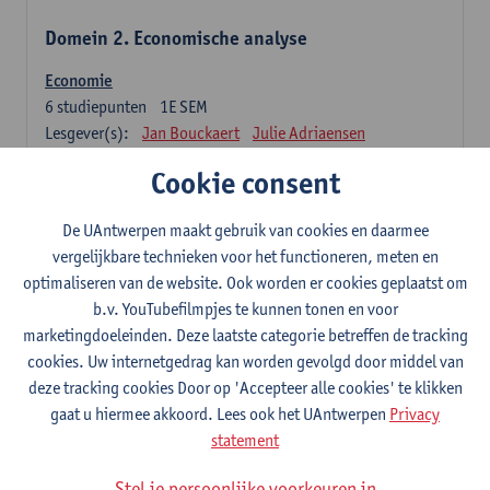
Domein 2. Economische analyse
Economie
6
studiepunten
1E SEM
Lesgever(s):
Jan Bouckaert
Julie Adriaensen
Cookie consent
Domein 3. Bedrijfseconomie
De UAntwerpen maakt gebruik van cookies en daarmee
Accountancy
vergelijkbare technieken voor het functioneren, meten en
6
studiepunten
1E/2E SEM
optimaliseren van de website. Ook worden er cookies geplaatst om
Lesgever(s):
Tom Van Caneghem
Christine Lippens
b.v. YouTubefilmpjes te kunnen tonen en voor
marketingdoeleinden. Deze laatste categorie betreffen de tracking
Domein 6. Kwantitatieve methoden
cookies. Uw internetgedrag kan worden gevolgd door middel van
deze tracking cookies Door op 'Accepteer alle cookies' te klikken
Beschrijvende statistiek en kansrekenen
gaat u hiermee akkoord. Lees ook het UAntwerpen
Privacy
3
studiepunten
2E SEM
statement
Lesgever(s):
Stephan Van der Veeken
Stel je persoonlijke voorkeuren in
Wiskundige methoden en technieken