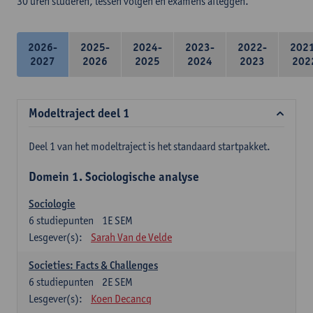
30 uren studeren, lessen volgen en examens afleggen.
2026-
2025-
2024-
2023-
2022-
202
2027
2026
2025
2024
2023
202
Modeltraject deel 1
Deel 1 van het modeltraject is het standaard startpakket.
Domein 1. Sociologische analyse
Sociologie
6
studiepunten
1E SEM
Lesgever(s):
Sarah Van de Velde
Societies: Facts & Challenges
6
studiepunten
2E SEM
Lesgever(s):
Koen Decancq