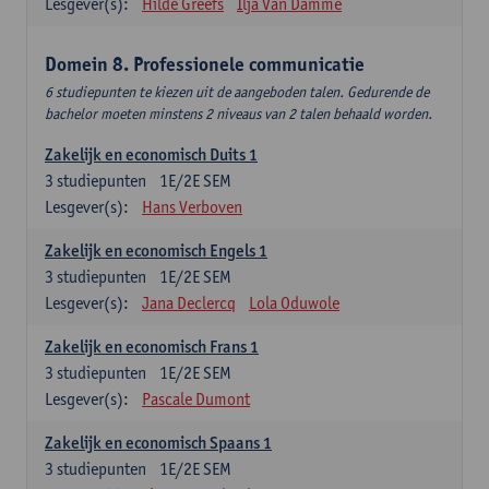
Lesgever(s):
Hilde Greefs
Ilja Van Damme
Domein 8. Professionele communicatie
6 studiepunten te kiezen uit de aangeboden talen. Gedurende de
bachelor moeten minstens 2 niveaus van 2 talen behaald worden.
Zakelijk en economisch Duits 1
3
studiepunten
1E/2E SEM
Lesgever(s):
Hans Verboven
Zakelijk en economisch Engels 1
3
studiepunten
1E/2E SEM
Lesgever(s):
Jana Declercq
Lola Oduwole
Zakelijk en economisch Frans 1
3
studiepunten
1E/2E SEM
Lesgever(s):
Pascale Dumont
Zakelijk en economisch Spaans 1
3
studiepunten
1E/2E SEM