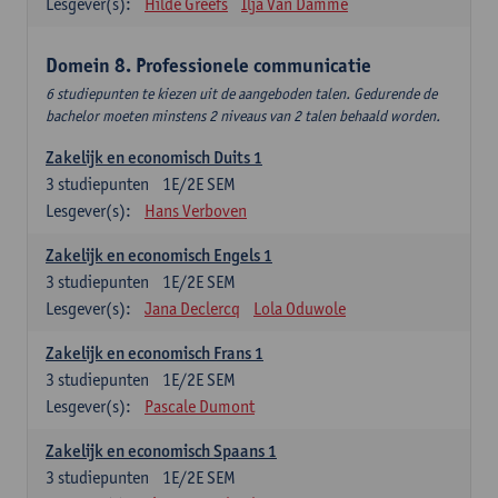
Lesgever(s):
Hilde Greefs
Ilja Van Damme
Domein 8. Professionele communicatie
6 studiepunten te kiezen uit de aangeboden talen. Gedurende de
bachelor moeten minstens 2 niveaus van 2 talen behaald worden.
Zakelijk en economisch Duits 1
3
studiepunten
1E/2E SEM
Lesgever(s):
Hans Verboven
Zakelijk en economisch Engels 1
3
studiepunten
1E/2E SEM
Lesgever(s):
Jana Declercq
Lola Oduwole
Zakelijk en economisch Frans 1
3
studiepunten
1E/2E SEM
Lesgever(s):
Pascale Dumont
Zakelijk en economisch Spaans 1
3
studiepunten
1E/2E SEM