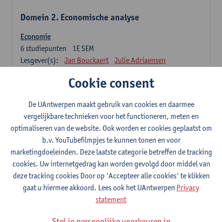
Domein 2. Economische analyse
Economie
6
studiepunten
1E SEM
Lesgever(s):
Jan Bouckaert
Julie Adriaensen
Cookie consent
Domein 3. Bedrijfseconomie
De UAntwerpen maakt gebruik van cookies en daarmee
Accountancy
vergelijkbare technieken voor het functioneren, meten en
6
studiepunten
1E/2E SEM
optimaliseren van de website. Ook worden er cookies geplaatst om
Lesgever(s):
Tom Van Caneghem
Christine Lippens
b.v. YouTubefilmpjes te kunnen tonen en voor
marketingdoeleinden. Deze laatste categorie betreffen de tracking
Domein 6. Kwantitatieve methoden
cookies. Uw internetgedrag kan worden gevolgd door middel van
deze tracking cookies Door op 'Accepteer alle cookies' te klikken
Beschrijvende statistiek en kansrekenen
gaat u hiermee akkoord. Lees ook het UAntwerpen
Privacy
3
studiepunten
2E SEM
statement
Lesgever(s):
Stephan Van der Veeken
Stel je persoonlijke voorkeuren in
Wiskundige methoden en technieken