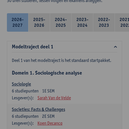
30 uren studeren, lessen volgen en examens afleggen.
2026-
2025-
2024-
2023-
2022-
202
2027
2026
2025
2024
2023
202
Modeltraject deel 1
Deel 1 van het modeltraject is het standaard startpakket.
Domein 1. Sociologische analyse
Sociologie
6
studiepunten
1E SEM
Lesgever(s):
Sarah Van de Velde
Societies: Facts & Challenges
6
studiepunten
2E SEM
Lesgever(s):
Koen Decancq