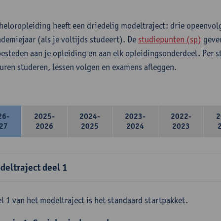
heloropleiding heeft een driedelig modeltraject: drie opeenvo
ademiejaar (als je voltijds studeert). De
studiepunten (sp)
geven
 besteden aan je opleiding en aan elk opleidingsonderdeel. Per 
 uren studeren, lessen volgen en examens afleggen.
26-
2025-
2024-
2023-
2022-
2
27
2026
2025
2024
2023
deltraject deel 1
l 1 van het modeltraject is het standaard startpakket.