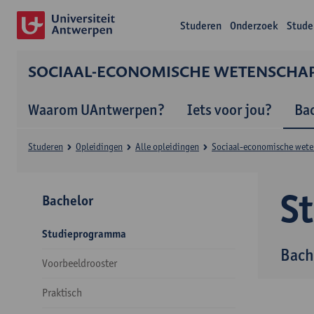
Studeren
Onderzoek
Stude
SOCIAAL-ECONOMISCHE WETENSCHA
Waarom UAntwerpen?
Iets voor jou?
Ba
Studeren
Opleidingen
Alle opleidingen
Sociaal-economische wet
S
Bachelor
Studieprogramma
Bach
Voorbeeldrooster
Praktisch