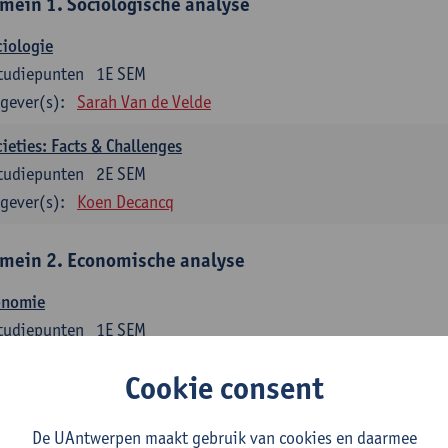
mein 1. Sociologische analyse
iologie
tudiepunten
1E SEM
gever(s):
Sarah Van de Velde
ieties: Facts & Challenges
tudiepunten
2E SEM
gever(s):
Koen Decancq
mein 2. Economische analyse
onomie
tudiepunten
1E SEM
gever(s):
Jan Bouckaert
Julie Adriaensen
Cookie consent
mein 3. Bedrijfseconomie
De UAntwerpen maakt gebruik van cookies en daarmee