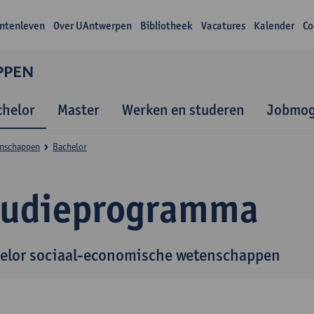
ntenleven
Over UAntwerpen
Bibliotheek
Vacatures
Kalender
Co
PPEN
chelor
Master
Werken en studeren
Jobmog
enschappen
Bachelor
tudieprogramma
elor sociaal-economische wetenschappen