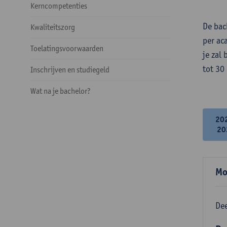
Kerncompetenties
De bac
Kwaliteitszorg
per ac
Toelatingsvoorwaarden
je zal
tot 30
Inschrijven en studiegeld
Wat na je bachelor?
20
20
Mo
Dee