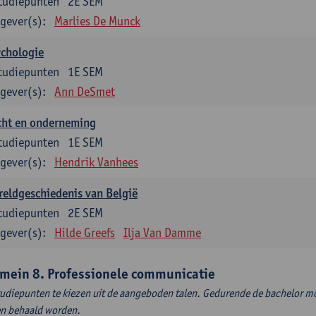
tudiepunten
2E SEM
gever(s):
Marlies De Munck
ychologie
tudiepunten
1E SEM
gever(s):
Ann DeSmet
cht en onderneming
tudiepunten
1E SEM
gever(s):
Hendrik Vanhees
eldgeschiedenis van België
tudiepunten
2E SEM
gever(s):
Hilde Greefs
Ilja Van Damme
mein 8. Professionele communicatie
tudiepunten te kiezen uit de aangeboden talen. Gedurende de bachelor m
en behaald worden.