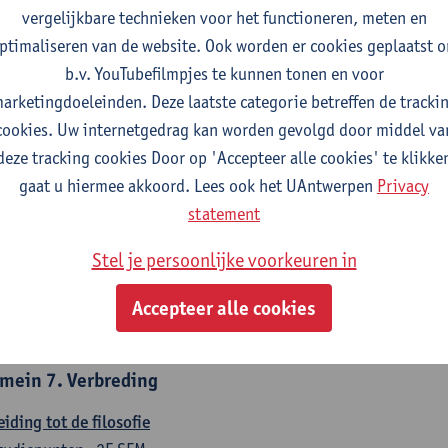
countancy
vergelijkbare technieken voor het functioneren, meten en
tudiepunten
1E/2E SEM
ptimaliseren van de website. Ook worden er cookies geplaatst 
gever(s):
Tom Van Caneghem
Christine Lippens
b.v. YouTubefilmpjes te kunnen tonen en voor
arketingdoeleinden. Deze laatste categorie betreffen de tracki
mein 6. Kwantitatieve methoden
cookies. Uw internetgedrag kan worden gevolgd door middel va
deze tracking cookies Door op 'Accepteer alle cookies' te klikke
chrijvende statistiek en kansrekenen
gaat u hiermee akkoord. Lees ook het UAntwerpen
Privacy
tudiepunten
2E SEM
statement
gever(s):
Stephan Van der Veeken
Stel je persoonlijke voorkeuren in
skundige methoden en technieken
tudiepunten
1E/2E SEM
Accepteer alle cookies
gever(s):
Ida Ruts
mein 7. Verbreding
eiding tot de filosofie