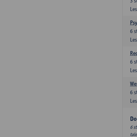
3
s
Les
Ps
6
s
Les
Re
6
s
Les
Wer
6
s
Les
Do
6 s
tal