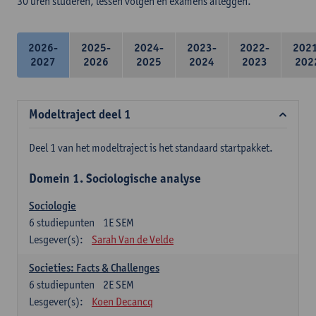
30 uren studeren, lessen volgen en examens afleggen.
2026-
2025-
2024-
2023-
2022-
202
2027
2026
2025
2024
2023
202
Modeltraject deel 1
Deel 1 van het modeltraject is het standaard startpakket.
Domein 1. Sociologische analyse
Sociologie
6
studiepunten
1E SEM
Lesgever(s):
Sarah Van de Velde
Societies: Facts & Challenges
6
studiepunten
2E SEM
Lesgever(s):
Koen Decancq