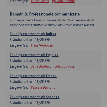
Lesgever(s):
Hilde Greefs
Ilja Van Damme
Domein 8. Professionele communicatie
6 studiepunten te kiezen uit de aangeboden talen. Gedurende de
bachelor moeten minstens 2 niveaus van 2 talen behaald worden.
Zakelijk en economisch Duits 1
3
studiepunten
1E/2E SEM
Lesgever(s):
Hans Verboven
Zakelijk en economisch Engels 1
3
studiepunten
1E/2E SEM
Lesgever(s):
Jana Declercq
Lola Oduwole
Zakelijk en economisch Frans 1
3
studiepunten
1E/2E SEM
Lesgever(s):
Pascale Dumont
Zakelijk en economisch Spaans 1
3
studiepunten
1E/2E SEM