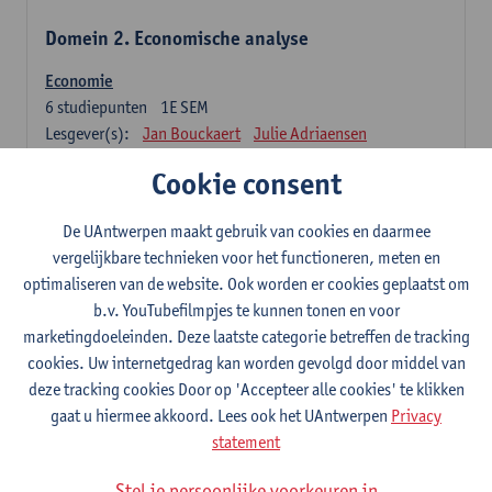
Domein 2. Economische analyse
Economie
6
studiepunten
1E SEM
Lesgever(s):
Jan Bouckaert
Julie Adriaensen
Cookie consent
Domein 3. Bedrijfseconomie
De UAntwerpen maakt gebruik van cookies en daarmee
Accountancy
vergelijkbare technieken voor het functioneren, meten en
6
studiepunten
1E/2E SEM
optimaliseren van de website. Ook worden er cookies geplaatst om
Lesgever(s):
Tom Van Caneghem
Christine Lippens
b.v. YouTubefilmpjes te kunnen tonen en voor
marketingdoeleinden. Deze laatste categorie betreffen de tracking
Domein 6. Kwantitatieve methoden
cookies. Uw internetgedrag kan worden gevolgd door middel van
deze tracking cookies Door op 'Accepteer alle cookies' te klikken
Beschrijvende statistiek en kansrekenen
gaat u hiermee akkoord. Lees ook het UAntwerpen
Privacy
3
studiepunten
2E SEM
statement
Lesgever(s):
Stephan Van der Veeken
Stel je persoonlijke voorkeuren in
Wiskundige methoden en technieken