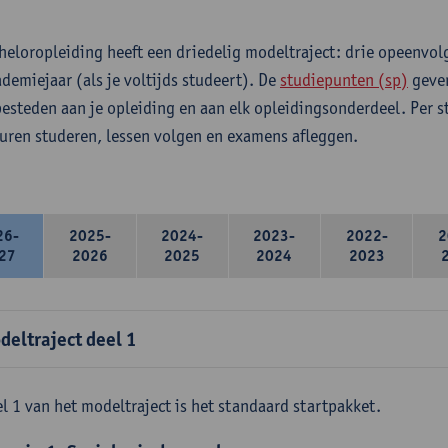
heloropleiding heeft een driedelig modeltraject: drie opeenvo
ademiejaar (als je voltijds studeert). De
studiepunten (sp)
geven
 besteden aan je opleiding en aan elk opleidingsonderdeel. Per 
 uren studeren, lessen volgen en examens afleggen.
26-
2025-
2024-
2023-
2022-
2
27
2026
2025
2024
2023
deltraject deel 1
l 1 van het modeltraject is het standaard startpakket.