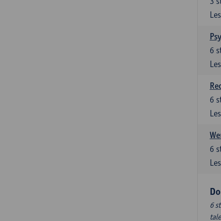
3
s
Les
Ps
6
s
Les
Re
6
s
Les
Wer
6
s
Les
Do
6 s
tal