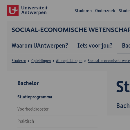
Studeren
Onderzoek
Stude
SOCIAAL-ECONOMISCHE WETENSCHA
Waarom UAntwerpen?
Iets voor jou?
Ba
Studeren
Opleidingen
Alle opleidingen
Sociaal-economische wet
S
Bachelor
Studieprogramma
Bach
Voorbeeldrooster
Praktisch