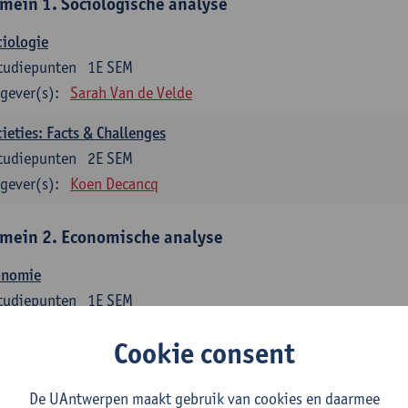
mein 1. Sociologische analyse
iologie
tudiepunten
1E SEM
gever(s):
Sarah Van de Velde
ieties: Facts & Challenges
tudiepunten
2E SEM
gever(s):
Koen Decancq
mein 2. Economische analyse
onomie
tudiepunten
1E SEM
gever(s):
Jan Bouckaert
Julie Adriaensen
Cookie consent
mein 3. Bedrijfseconomie
De UAntwerpen maakt gebruik van cookies en daarmee