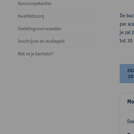
Kerncompetenties
De bac
Kwaliteitszorg
per ac
Toelatingsvoorwaarden
je zal
tot 30
Inschrijven en studiegeld
Wat na je bachelor?
20
20
Mo
Dee