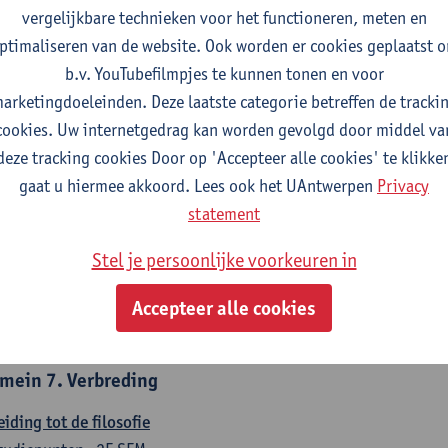
countancy
vergelijkbare technieken voor het functioneren, meten en
tudiepunten
1E/2E SEM
ptimaliseren van de website. Ook worden er cookies geplaatst 
gever(s):
Tom Van Caneghem
Christine Lippens
b.v. YouTubefilmpjes te kunnen tonen en voor
arketingdoeleinden. Deze laatste categorie betreffen de tracki
mein 6. Kwantitatieve methoden
cookies. Uw internetgedrag kan worden gevolgd door middel va
deze tracking cookies Door op 'Accepteer alle cookies' te klikke
chrijvende statistiek en kansrekenen
gaat u hiermee akkoord. Lees ook het UAntwerpen
Privacy
tudiepunten
2E SEM
statement
gever(s):
Stephan Van der Veeken
Stel je persoonlijke voorkeuren in
skundige methoden en technieken
tudiepunten
1E/2E SEM
Accepteer alle cookies
gever(s):
Ida Ruts
mein 7. Verbreding
eiding tot de filosofie