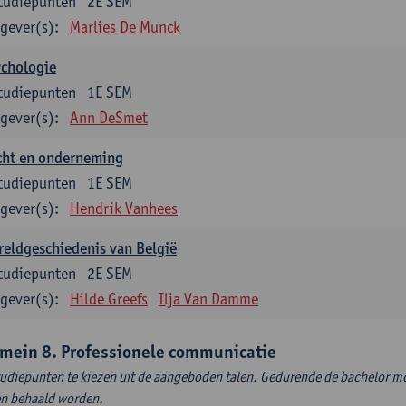
tudiepunten
2E SEM
gever(s):
Marlies De Munck
ychologie
tudiepunten
1E SEM
gever(s):
Ann DeSmet
cht en onderneming
tudiepunten
1E SEM
gever(s):
Hendrik Vanhees
eldgeschiedenis van België
tudiepunten
2E SEM
gever(s):
Hilde Greefs
Ilja Van Damme
mein 8. Professionele communicatie
tudiepunten te kiezen uit de aangeboden talen. Gedurende de bachelor m
en behaald worden.