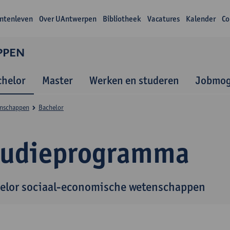
ntenleven
Over UAntwerpen
Bibliotheek
Vacatures
Kalender
Co
PPEN
chelor
Master
Werken en studeren
Jobmog
enschappen
Bachelor
tudieprogramma
elor sociaal-economische wetenschappen