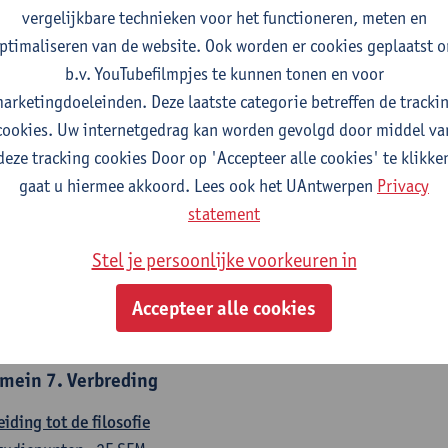
countancy
vergelijkbare technieken voor het functioneren, meten en
tudiepunten
1E/2E SEM
ptimaliseren van de website. Ook worden er cookies geplaatst 
gever(s):
Tom Van Caneghem
Christine Lippens
b.v. YouTubefilmpjes te kunnen tonen en voor
arketingdoeleinden. Deze laatste categorie betreffen de tracki
mein 6. Kwantitatieve methoden
cookies. Uw internetgedrag kan worden gevolgd door middel va
deze tracking cookies Door op 'Accepteer alle cookies' te klikke
chrijvende statistiek en kansrekenen
gaat u hiermee akkoord. Lees ook het UAntwerpen
Privacy
tudiepunten
2E SEM
statement
gever(s):
Stephan Van der Veeken
Stel je persoonlijke voorkeuren in
skundige methoden en technieken
tudiepunten
1E/2E SEM
Accepteer alle cookies
gever(s):
Ida Ruts
mein 7. Verbreding
eiding tot de filosofie