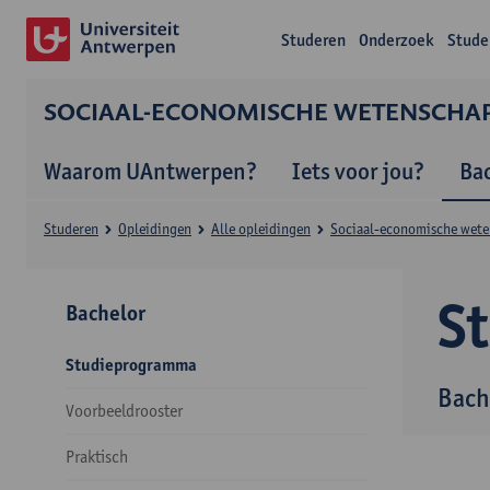
Studeren
Onderzoek
Stude
SOCIAAL-ECONOMISCHE WETENSCHA
Waarom UAntwerpen?
Iets voor jou?
Ba
Studeren
Opleidingen
Alle opleidingen
Sociaal-economische wet
S
Bachelor
Studieprogramma
Bach
Voorbeeldrooster
Praktisch