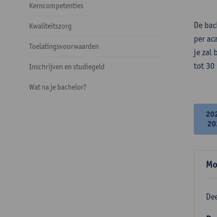
Kerncompetenties
De bac
Kwaliteitszorg
per ac
Toelatingsvoorwaarden
je zal
tot 30
Inschrijven en studiegeld
Wat na je bachelor?
20
20
Mo
Dee