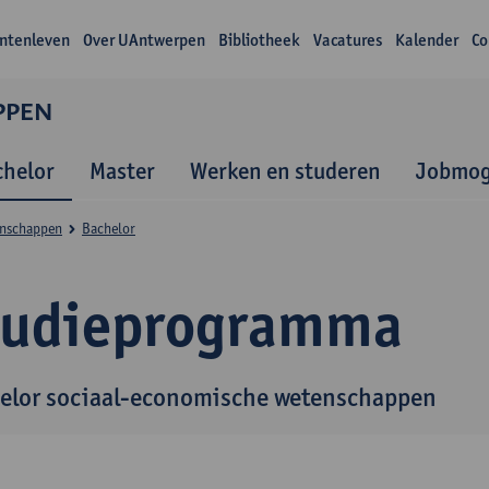
ntenleven
Over UAntwerpen
Bibliotheek
Vacatures
Kalender
Co
PPEN
chelor
Master
Werken en studeren
Jobmog
enschappen
Bachelor
tudieprogramma
elor sociaal-economische wetenschappen