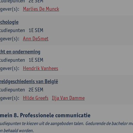
tudiepunten
2E SEM
gever(s):
Marlies De Munck
ychologie
tudiepunten
1E SEM
gever(s):
Ann DeSmet
cht en onderneming
tudiepunten
1E SEM
gever(s):
Hendrik Vanhees
eldgeschiedenis van België
tudiepunten
2E SEM
gever(s):
Hilde Greefs
Ilja Van Damme
mein 8. Professionele communicatie
tudiepunten te kiezen uit de aangeboden talen. Gedurende de bachelor m
en behaald worden.