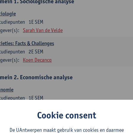
mein 1. Sociologische analyse
iologie
tudiepunten
1E SEM
gever(s):
Sarah Van de Velde
ieties: Facts & Challenges
tudiepunten
2E SEM
gever(s):
Koen Decancq
mein 2. Economische analyse
onomie
tudiepunten
1E SEM
gever(s):
Jan Bouckaert
Julie Adriaensen
Cookie consent
mein 3. Bedrijfseconomie
De UAntwerpen maakt gebruik van cookies en daarmee