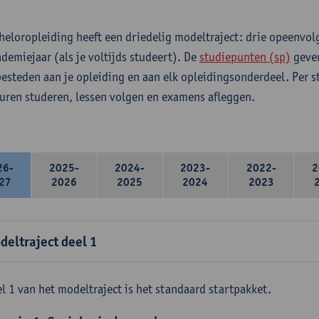
heloropleiding heeft een driedelig modeltraject: drie opeenvo
ademiejaar (als je voltijds studeert). De
studiepunten (sp)
geven
 besteden aan je opleiding en aan elk opleidingsonderdeel. Per 
 uren studeren, lessen volgen en examens afleggen.
26-
2025-
2024-
2023-
2022-
2
27
2026
2025
2024
2023
deltraject deel 1
l 1 van het modeltraject is het standaard startpakket.