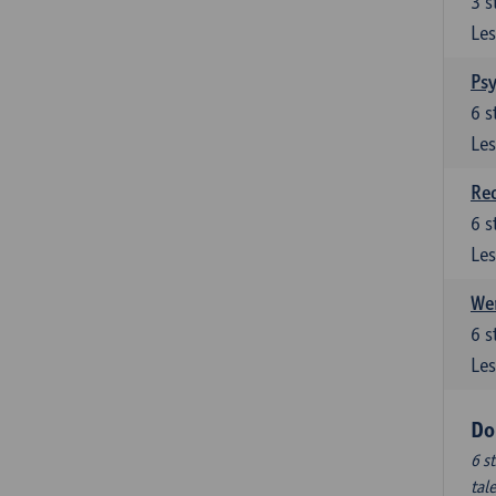
3
s
Les
Ps
6
s
Les
Re
6
s
Les
Wer
6
s
Les
Do
6 s
tal