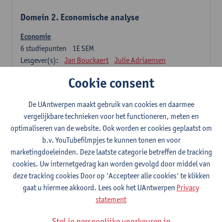
Domein 2. Economische analyse
Economie
6
studiepunten
1E SEM
Lesgever(s):
Jan Bouckaert
Julie Adriaensen
Cookie consent
Domein 3. Bedrijfseconomie
De UAntwerpen maakt gebruik van cookies en daarmee
Accountancy
vergelijkbare technieken voor het functioneren, meten en
6
studiepunten
1E/2E SEM
optimaliseren van de website. Ook worden er cookies geplaatst om
Lesgever(s):
Tom Van Caneghem
Christine Lippens
b.v. YouTubefilmpjes te kunnen tonen en voor
marketingdoeleinden. Deze laatste categorie betreffen de tracking
Domein 6. Kwantitatieve methoden
cookies. Uw internetgedrag kan worden gevolgd door middel van
deze tracking cookies Door op 'Accepteer alle cookies' te klikken
Beschrijvende statistiek en kansrekenen
gaat u hiermee akkoord. Lees ook het UAntwerpen
Privacy
3
studiepunten
2E SEM
statement
Lesgever(s):
Stephan Van der Veeken
Stel je persoonlijke voorkeuren in
Wiskundige methoden en technieken