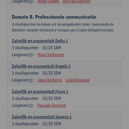
Lesgever(s):
Hilde Greefs
Ilja Van Damme
Domein 8. Professionele communicatie
6 studiepunten te kiezen uit de aangeboden talen. Gedurende de
bachelor moeten minstens 2 niveaus van 2 talen behaald worden.
Zakelijk en economisch Duits 1
3
studiepunten
1E/2E SEM
Lesgever(s):
Hans Verboven
Zakelijk en economisch Engels 1
3
studiepunten
1E/2E SEM
Lesgever(s):
Jana Declercq
Lola Oduwole
Zakelijk en economisch Frans 1
3
studiepunten
1E/2E SEM
Lesgever(s):
Pascale Dumont
Zakelijk en economisch Spaans 1
3
studiepunten
1E/2E SEM