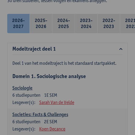
30 uren studeren, lessen volgen en examens afleggen.
2026-
2025-
2024-
2023-
2022-
202
2027
2026
2025
2024
2023
202
Modeltraject deel 1
Deel 1 van het modeltraject is het standaard startpakket.
Domein 1. Sociologische analyse
Sociologie
6
studiepunten
1E SEM
Lesgever(s):
Sarah Van de Velde
Societies: Facts & Challenges
6
studiepunten
2E SEM
Lesgever(s):
Koen Decancq