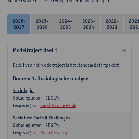
30 uren studeren, lessen volgen en examens afleggen.
2026-
2025-
2024-
2023-
2022-
202
2027
2026
2025
2024
2023
202
Modeltraject deel 1
Deel 1 van het modeltraject is het standaard startpakket.
Domein 1. Sociologische analyse
Sociologie
6
studiepunten
1E SEM
Lesgever(s):
Sarah Van de Velde
Societies: Facts & Challenges
6
studiepunten
2E SEM
Lesgever(s):
Koen Decancq