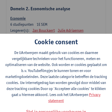
Domein 2. Economische analyse
Economie
6
studiepunten
1E SEM
Lesgever(s):
Jan Bouckaert
Julie Adriaensen
Cookie consent
Domein 3. Bedrijfseconomie
De UAntwerpen maakt gebruik van cookies en daarmee
Accountancy
vergelijkbare technieken voor het functioneren, meten en
6
studiepunten
1E/2E SEM
optimaliseren van de website. Ook worden er cookies geplaatst om
Lesgever(s):
Tom Van Caneghem
Christine Lippens
b.v. YouTubefilmpjes te kunnen tonen en voor
marketingdoeleinden. Deze laatste categorie betreffen de tracking
Domein 6. Kwantitatieve methoden
cookies. Uw internetgedrag kan worden gevolgd door middel van
deze tracking cookies Door op 'Accepteer alle cookies' te klikken
Beschrijvende statistiek en kansrekenen
gaat u hiermee akkoord. Lees ook het UAntwerpen
Privacy
3
studiepunten
2E SEM
statement
Lesgever(s):
Stephan Van der Veeken
Stel je persoonlijke voorkeuren in
Wiskundige methoden en technieken