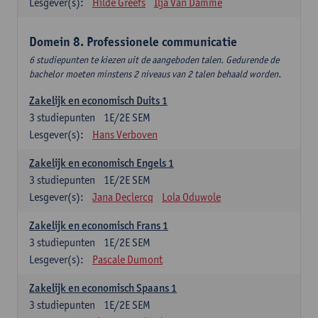
Lesgever(s):
Hilde Greefs
Ilja Van Damme
Domein 8. Professionele communicatie
6 studiepunten te kiezen uit de aangeboden talen. Gedurende de
bachelor moeten minstens 2 niveaus van 2 talen behaald worden.
Zakelijk en economisch Duits 1
3
studiepunten
1E/2E SEM
Lesgever(s):
Hans Verboven
Zakelijk en economisch Engels 1
3
studiepunten
1E/2E SEM
Lesgever(s):
Jana Declercq
Lola Oduwole
Zakelijk en economisch Frans 1
3
studiepunten
1E/2E SEM
Lesgever(s):
Pascale Dumont
Zakelijk en economisch Spaans 1
3
studiepunten
1E/2E SEM