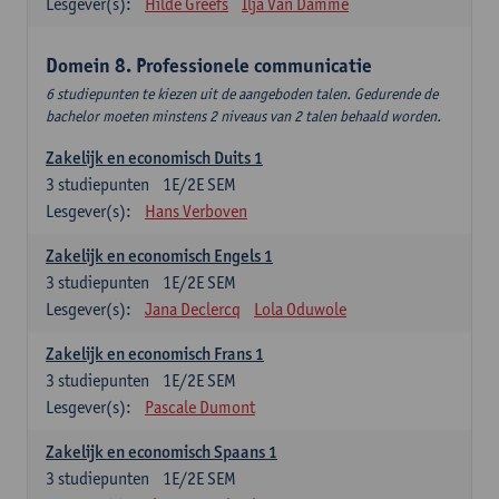
Lesgever(s):
Hilde Greefs
Ilja Van Damme
Domein 8. Professionele communicatie
6 studiepunten te kiezen uit de aangeboden talen. Gedurende de
bachelor moeten minstens 2 niveaus van 2 talen behaald worden.
Zakelijk en economisch Duits 1
3
studiepunten
1E/2E SEM
Lesgever(s):
Hans Verboven
Zakelijk en economisch Engels 1
3
studiepunten
1E/2E SEM
Lesgever(s):
Jana Declercq
Lola Oduwole
Zakelijk en economisch Frans 1
3
studiepunten
1E/2E SEM
Lesgever(s):
Pascale Dumont
Zakelijk en economisch Spaans 1
3
studiepunten
1E/2E SEM