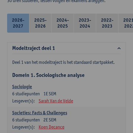
30 uren studeren, lessen volgen en examens afleggen.
2026-
2025-
2024-
2023-
2022-
202
2027
2026
2025
2024
2023
202
Modeltraject deel 1
Deel 1 van het modeltraject is het standaard startpakket.
Domein 1. Sociologische analyse
Sociologie
6
studiepunten
1E SEM
Lesgever(s):
Sarah Van de Velde
Societies: Facts & Challenges
6
studiepunten
2E SEM
Lesgever(s):
Koen Decancq