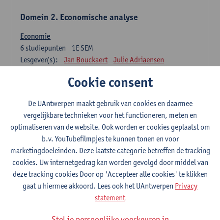
Domein 2. Economische analyse
Economie
6
studiepunten
1E SEM
Lesgever(s):
Jan Bouckaert
Julie Adriaensen
Cookie consent
Domein 3. Bedrijfseconomie
De UAntwerpen maakt gebruik van cookies en daarmee
Accountancy
vergelijkbare technieken voor het functioneren, meten en
6
studiepunten
1E/2E SEM
optimaliseren van de website. Ook worden er cookies geplaatst om
Lesgever(s):
Tom Van Caneghem
Christine Lippens
b.v. YouTubefilmpjes te kunnen tonen en voor
marketingdoeleinden. Deze laatste categorie betreffen de tracking
Domein 6. Kwantitatieve methoden
cookies. Uw internetgedrag kan worden gevolgd door middel van
deze tracking cookies Door op 'Accepteer alle cookies' te klikken
Beschrijvende statistiek en kansrekenen
gaat u hiermee akkoord. Lees ook het UAntwerpen
Privacy
3
studiepunten
2E SEM
statement
Lesgever(s):
Stephan Van der Veeken
Stel je persoonlijke voorkeuren in
Wiskundige methoden en technieken