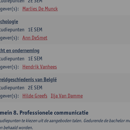
tudiepunten
2E SEM
gever(s):
Marlies De Munck
ychologie
tudiepunten
1E SEM
gever(s):
Ann DeSmet
cht en onderneming
tudiepunten
1E SEM
gever(s):
Hendrik Vanhees
eldgeschiedenis van België
tudiepunten
2E SEM
gever(s):
Hilde Greefs
Ilja Van Damme
mein 8. Professionele communicatie
tudiepunten te kiezen uit de aangeboden talen. Gedurende de bachelor m
en behaald worden.