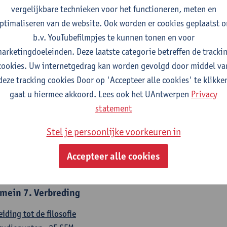
countancy
vergelijkbare technieken voor het functioneren, meten en
tudiepunten
1E/2E SEM
ptimaliseren van de website. Ook worden er cookies geplaatst 
gever(s):
Tom Van Caneghem
Christine Lippens
b.v. YouTubefilmpjes te kunnen tonen en voor
arketingdoeleinden. Deze laatste categorie betreffen de tracki
mein 6. Kwantitatieve methoden
cookies. Uw internetgedrag kan worden gevolgd door middel va
deze tracking cookies Door op 'Accepteer alle cookies' te klikke
chrijvende statistiek en kansrekenen
gaat u hiermee akkoord. Lees ook het UAntwerpen
Privacy
tudiepunten
2E SEM
statement
gever(s):
Stephan Van der Veeken
Stel je persoonlijke voorkeuren in
skundige methoden en technieken
tudiepunten
1E/2E SEM
Accepteer alle cookies
gever(s):
Ida Ruts
mein 7. Verbreding
eiding tot de filosofie