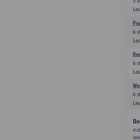
3
s
Les
Ps
6
s
Les
Re
6
s
Les
Wer
6
s
Les
Do
6 s
tal