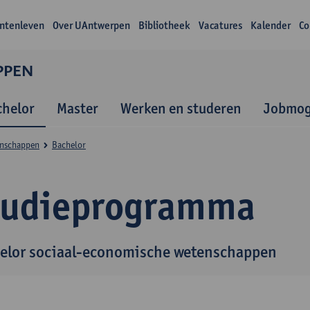
ntenleven
Over UAntwerpen
Bibliotheek
Vacatures
Kalender
Co
PPEN
chelor
Master
Werken en studeren
Jobmog
enschappen
Bachelor
tudieprogramma
elor sociaal-economische wetenschappen