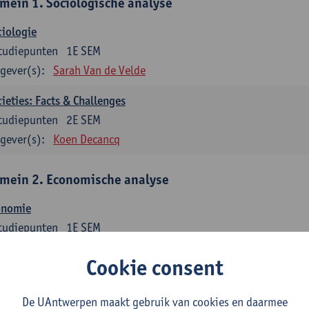
mein 1. Sociologische analyse
iologie
tudiepunten
1E SEM
gever(s):
Sarah Van de Velde
ieties: Facts & Challenges
tudiepunten
2E SEM
gever(s):
Koen Decancq
mein 2. Economische analyse
onomie
tudiepunten
1E SEM
gever(s):
Jan Bouckaert
Julie Adriaensen
Cookie consent
mein 3. Bedrijfseconomie
De UAntwerpen maakt gebruik van cookies en daarmee