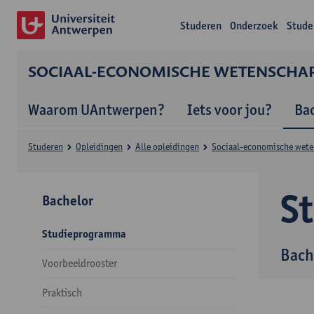
Studeren
Onderzoek
Stude
SOCIAAL-ECONOMISCHE WETENSCHA
Waarom UAntwerpen?
Iets voor jou?
Ba
Studeren
Opleidingen
Alle opleidingen
Sociaal-economische wet
S
Bachelor
Studieprogramma
Bach
Voorbeeldrooster
Praktisch