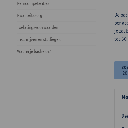
Kerncompetenties
De bac
Kwaliteitszorg
per ac
Toelatingsvoorwaarden
je zal
tot 30
Inschrijven en studiegeld
Wat na je bachelor?
20
20
Mo
Dee