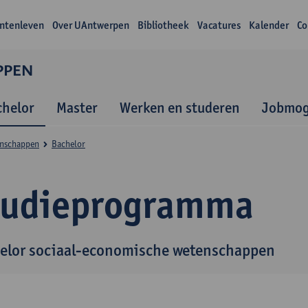
ntenleven
Over UAntwerpen
Bibliotheek
Vacatures
Kalender
Co
PPEN
chelor
Master
Werken en studeren
Jobmog
enschappen
Bachelor
tudieprogramma
elor sociaal-economische wetenschappen