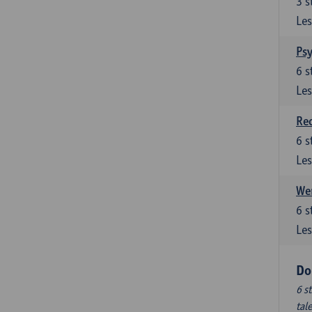
3
s
Les
Ps
6
s
Les
Re
6
s
Les
Wer
6
s
Les
Do
6 s
tal