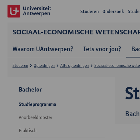
Studeren
Onderzoek
Stude
SOCIAAL-ECONOMISCHE WETENSCHA
Waarom UAntwerpen?
Iets voor jou?
Ba
Studeren
Opleidingen
Alle opleidingen
Sociaal-economische wet
S
Bachelor
Studieprogramma
Bach
Voorbeeldrooster
Praktisch