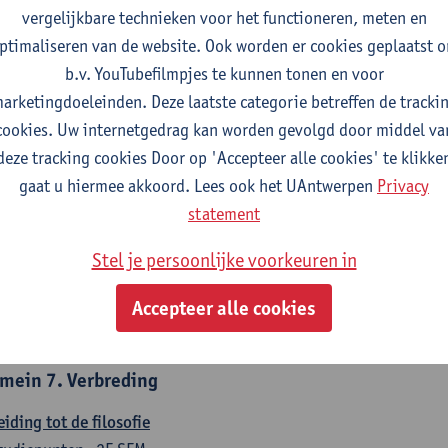
countancy
vergelijkbare technieken voor het functioneren, meten en
tudiepunten
1E/2E SEM
ptimaliseren van de website. Ook worden er cookies geplaatst 
gever(s):
Tom Van Caneghem
Christine Lippens
b.v. YouTubefilmpjes te kunnen tonen en voor
arketingdoeleinden. Deze laatste categorie betreffen de tracki
mein 6. Kwantitatieve methoden
cookies. Uw internetgedrag kan worden gevolgd door middel va
deze tracking cookies Door op 'Accepteer alle cookies' te klikke
chrijvende statistiek en kansrekenen
gaat u hiermee akkoord. Lees ook het UAntwerpen
Privacy
tudiepunten
2E SEM
statement
gever(s):
Stephan Van der Veeken
Stel je persoonlijke voorkeuren in
skundige methoden en technieken
tudiepunten
1E/2E SEM
Accepteer alle cookies
gever(s):
Ida Ruts
mein 7. Verbreding
eiding tot de filosofie