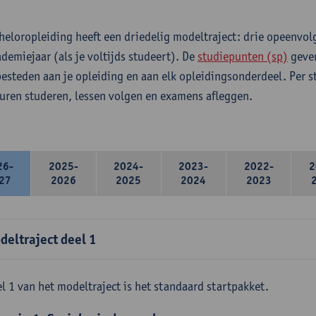
heloropleiding heeft een driedelig modeltraject: drie opeenvo
ademiejaar (als je voltijds studeert). De
studiepunten (sp)
geven
 besteden aan je opleiding en aan elk opleidingsonderdeel. Per 
 uren studeren, lessen volgen en examens afleggen.
26-
2025-
2024-
2023-
2022-
2
27
2026
2025
2024
2023
deltraject deel 1
l 1 van het modeltraject is het standaard startpakket.