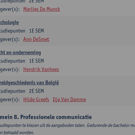
tudiepunten
2E SEM
gever(s):
Marlies De Munck
ychologie
tudiepunten
1E SEM
gever(s):
Ann DeSmet
cht en onderneming
tudiepunten
1E SEM
gever(s):
Hendrik Vanhees
eldgeschiedenis van België
tudiepunten
2E SEM
gever(s):
Hilde Greefs
Ilja Van Damme
mein 8. Professionele communicatie
tudiepunten te kiezen uit de aangeboden talen. Gedurende de bachelor m
en behaald worden.