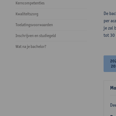
Kerncompetenties
De bac
Kwaliteitszorg
per ac
Toelatingsvoorwaarden
je zal
tot 30
Inschrijven en studiegeld
Wat na je bachelor?
20
20
Mo
Dee