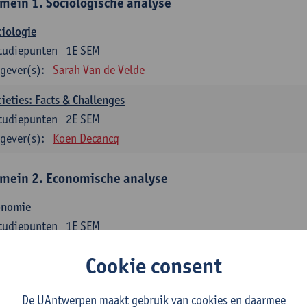
mein 1. Sociologische analyse
iologie
tudiepunten
1E SEM
gever(s):
Sarah Van de Velde
ieties: Facts & Challenges
tudiepunten
2E SEM
gever(s):
Koen Decancq
mein 2. Economische analyse
onomie
tudiepunten
1E SEM
gever(s):
Jan Bouckaert
Julie Adriaensen
Cookie consent
mein 3. Bedrijfseconomie
De UAntwerpen maakt gebruik van cookies en daarmee