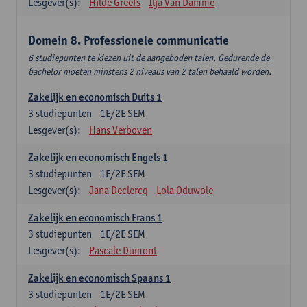
Lesgever(s):
Hilde Greefs
Ilja Van Damme
Domein 8. Professionele communicatie
6 studiepunten te kiezen uit de aangeboden talen. Gedurende de
bachelor moeten minstens 2 niveaus van 2 talen behaald worden.
Zakelijk en economisch Duits 1
3
studiepunten
1E/2E SEM
Lesgever(s):
Hans Verboven
Zakelijk en economisch Engels 1
3
studiepunten
1E/2E SEM
Lesgever(s):
Jana Declercq
Lola Oduwole
Zakelijk en economisch Frans 1
3
studiepunten
1E/2E SEM
Lesgever(s):
Pascale Dumont
Zakelijk en economisch Spaans 1
3
studiepunten
1E/2E SEM