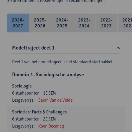
30 uren studeren, lessen volgen en examens afleggen.
2026-
2025-
2024-
2023-
2022-
202
2027
2026
2025
2024
2023
202
Modeltraject deel 1
Deel 1 van het modeltraject is het standaard startpakket.
Domein 1. Sociologische analyse
Sociologie
6
studiepunten
1E SEM
Lesgever(s):
Sarah Van de Velde
Societies: Facts & Challenges
6
studiepunten
2E SEM
Lesgever(s):
Koen Decancq