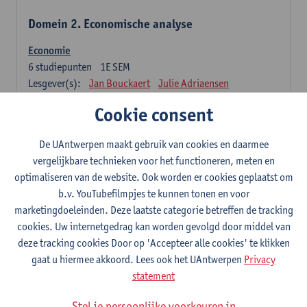
Domein 2. Economische analyse
Economie
6
studiepunten
1E SEM
Lesgever(s):
Jan Bouckaert
Julie Adriaensen
Cookie consent
Domein 3. Bedrijfseconomie
De UAntwerpen maakt gebruik van cookies en daarmee
Accountancy
vergelijkbare technieken voor het functioneren, meten en
6
studiepunten
1E/2E SEM
optimaliseren van de website. Ook worden er cookies geplaatst om
Lesgever(s):
Tom Van Caneghem
Christine Lippens
b.v. YouTubefilmpjes te kunnen tonen en voor
marketingdoeleinden. Deze laatste categorie betreffen de tracking
Domein 6. Kwantitatieve methoden
cookies. Uw internetgedrag kan worden gevolgd door middel van
deze tracking cookies Door op 'Accepteer alle cookies' te klikken
Beschrijvende statistiek en kansrekenen
gaat u hiermee akkoord. Lees ook het UAntwerpen
Privacy
3
studiepunten
2E SEM
statement
Lesgever(s):
Stephan Van der Veeken
Stel je persoonlijke voorkeuren in
Wiskundige methoden en technieken