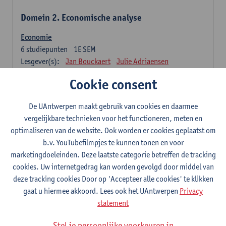
Domein 2. Economische analyse
Economie
6
studiepunten
1E SEM
Lesgever(s):
Jan Bouckaert
Julie Adriaensen
Cookie consent
Domein 3. Bedrijfseconomie
De UAntwerpen maakt gebruik van cookies en daarmee
Accountancy
vergelijkbare technieken voor het functioneren, meten en
6
studiepunten
1E/2E SEM
optimaliseren van de website. Ook worden er cookies geplaatst om
Lesgever(s):
Tom Van Caneghem
Christine Lippens
b.v. YouTubefilmpjes te kunnen tonen en voor
marketingdoeleinden. Deze laatste categorie betreffen de tracking
Domein 6. Kwantitatieve methoden
cookies. Uw internetgedrag kan worden gevolgd door middel van
deze tracking cookies Door op 'Accepteer alle cookies' te klikken
Beschrijvende statistiek en kansrekenen
gaat u hiermee akkoord. Lees ook het UAntwerpen
Privacy
3
studiepunten
2E SEM
statement
Lesgever(s):
Stephan Van der Veeken
Stel je persoonlijke voorkeuren in
Wiskundige methoden en technieken