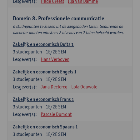
Lesgever(s):
Hilde Greefs
Ilja Van Damme
Domein 8. Professionele communicatie
6 studiepunten te kiezen uit de aangeboden talen. Gedurende de
bachelor moeten minstens 2 niveaus van 2 talen behaald worden.
Zakelijk en economisch Duits 1
3
studiepunten
1E/2E SEM
Lesgever(s):
Hans Verboven
Zakelijk en economisch Engels 1
3
studiepunten
1E/2E SEM
Lesgever(s):
Jana Declercq
Lola Oduwole
Zakelijk en economisch Frans 1
3
studiepunten
1E/2E SEM
Lesgever(s):
Pascale Dumont
Zakelijk en economisch Spaans 1
3
studiepunten
1E/2E SEM