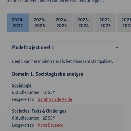
30 uren studeren, lessen volgen en examens afleggen.
2026-
2025-
2024-
2023-
2022-
202
2027
2026
2025
2024
2023
202
Modeltraject deel 1
Deel 1 van het modeltraject is het standaard startpakket.
Domein 1. Sociologische analyse
Sociologie
6
studiepunten
1E SEM
Lesgever(s):
Sarah Van de Velde
Societies: Facts & Challenges
6
studiepunten
2E SEM
Lesgever(s):
Koen Decancq