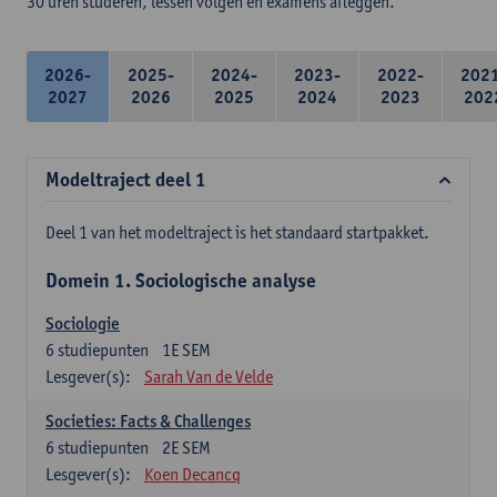
30 uren studeren, lessen volgen en examens afleggen.
2026-
2025-
2024-
2023-
2022-
202
2027
2026
2025
2024
2023
202
Modeltraject deel 1
Deel 1 van het modeltraject is het standaard startpakket.
Domein 1. Sociologische analyse
Sociologie
6
studiepunten
1E SEM
Lesgever(s):
Sarah Van de Velde
Societies: Facts & Challenges
6
studiepunten
2E SEM
Lesgever(s):
Koen Decancq