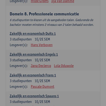
Lesgever(s):
Hilde Greefs
Ilja Van Damme
Domein 8. Professionele communicatie
6 studiepunten te kiezen uit de aangeboden talen. Gedurende de
bachelor moeten minstens 2 niveaus van 2 talen behaald worden.
Zakelijk en economisch Duits 1
3
studiepunten
1E/2E SEM
Lesgever(s):
Hans Verboven
Zakelijk en economisch Engels 1
3
studiepunten
1E/2E SEM
Lesgever(s):
Jana Declercq
Lola Oduwole
Zakelijk en economisch Frans 1
3
studiepunten
1E/2E SEM
Lesgever(s):
Pascale Dumont
Zakelijk en economisch Spaans 1
3
studiepunten
1E/2E SEM