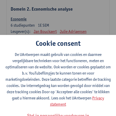
Domein 2. Economische analyse
Economie
6
studiepunten
1E SEM
Lesgever(s):
Jan Bouckaert
Julie Adriaensen
Cookie consent
Domein 3. Bedrijfseconomie
De UAntwerpen maakt gebruik van cookies en daarmee
Accountancy
vergelijkbare technieken voor het functioneren, meten en
6
studiepunten
1E/2E SEM
optimaliseren van de website. Ook worden er cookies geplaatst om
Lesgever(s):
Tom Van Caneghem
Christine Lippens
b.v. YouTubefilmpjes te kunnen tonen en voor
marketingdoeleinden. Deze laatste categorie betreffen de tracking
Domein 6. Kwantitatieve methoden
cookies. Uw internetgedrag kan worden gevolgd door middel van
deze tracking cookies Door op 'Accepteer alle cookies' te klikken
Beschrijvende statistiek en kansrekenen
gaat u hiermee akkoord. Lees ook het UAntwerpen
Privacy
3
studiepunten
2E SEM
statement
Lesgever(s):
Stephan Van der Veeken
Stel je persoonlijke voorkeuren in
Wiskundige methoden en technieken