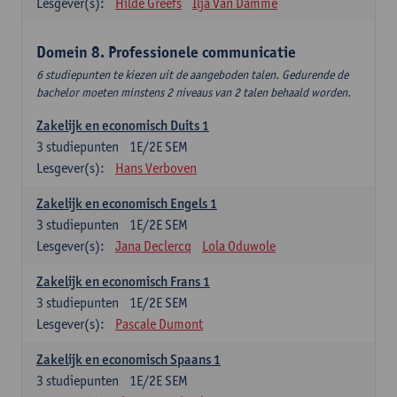
Lesgever(s):
Hilde Greefs
Ilja Van Damme
Domein 8. Professionele communicatie
6 studiepunten te kiezen uit de aangeboden talen. Gedurende de
bachelor moeten minstens 2 niveaus van 2 talen behaald worden.
Zakelijk en economisch Duits 1
3
studiepunten
1E/2E SEM
Lesgever(s):
Hans Verboven
Zakelijk en economisch Engels 1
3
studiepunten
1E/2E SEM
Lesgever(s):
Jana Declercq
Lola Oduwole
Zakelijk en economisch Frans 1
3
studiepunten
1E/2E SEM
Lesgever(s):
Pascale Dumont
Zakelijk en economisch Spaans 1
3
studiepunten
1E/2E SEM