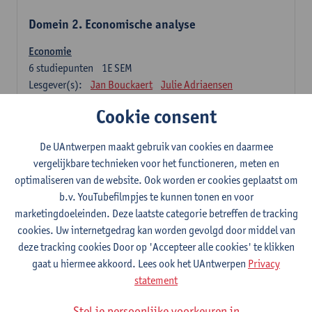
Domein 2. Economische analyse
Economie
6
studiepunten
1E SEM
Lesgever(s):
Jan Bouckaert
Julie Adriaensen
Cookie consent
Domein 3. Bedrijfseconomie
De UAntwerpen maakt gebruik van cookies en daarmee
Accountancy
vergelijkbare technieken voor het functioneren, meten en
6
studiepunten
1E/2E SEM
optimaliseren van de website. Ook worden er cookies geplaatst om
Lesgever(s):
Tom Van Caneghem
Christine Lippens
b.v. YouTubefilmpjes te kunnen tonen en voor
marketingdoeleinden. Deze laatste categorie betreffen de tracking
Domein 6. Kwantitatieve methoden
cookies. Uw internetgedrag kan worden gevolgd door middel van
deze tracking cookies Door op 'Accepteer alle cookies' te klikken
Beschrijvende statistiek en kansrekenen
gaat u hiermee akkoord. Lees ook het UAntwerpen
Privacy
3
studiepunten
2E SEM
statement
Lesgever(s):
Stephan Van der Veeken
Stel je persoonlijke voorkeuren in
Wiskundige methoden en technieken