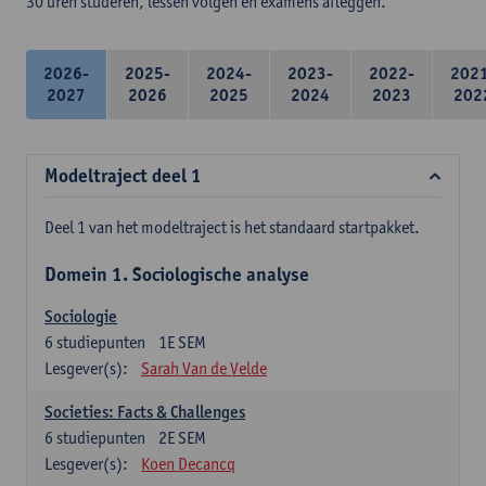
30 uren studeren, lessen volgen en examens afleggen.
2026-
2025-
2024-
2023-
2022-
202
2027
2026
2025
2024
2023
202
Modeltraject deel 1
Deel 1 van het modeltraject is het standaard startpakket.
Domein 1. Sociologische analyse
Sociologie
6
studiepunten
1E SEM
Lesgever(s):
Sarah Van de Velde
Societies: Facts & Challenges
6
studiepunten
2E SEM
Lesgever(s):
Koen Decancq