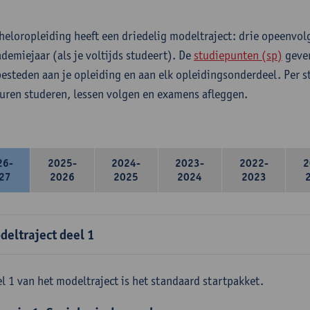
heloropleiding heeft een driedelig modeltraject: drie opeenvo
ademiejaar (als je voltijds studeert). De
studiepunten (sp)
geven
 besteden aan je opleiding en aan elk opleidingsonderdeel. Per 
 uren studeren, lessen volgen en examens afleggen.
26-
2025-
2024-
2023-
2022-
2
27
2026
2025
2024
2023
deltraject deel 1
l 1 van het modeltraject is het standaard startpakket.