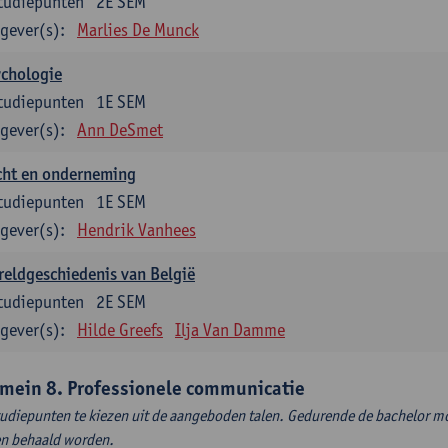
tudiepunten
2E SEM
gever(s):
Marlies De Munck
ychologie
tudiepunten
1E SEM
gever(s):
Ann DeSmet
cht en onderneming
tudiepunten
1E SEM
gever(s):
Hendrik Vanhees
eldgeschiedenis van België
tudiepunten
2E SEM
gever(s):
Hilde Greefs
Ilja Van Damme
mein 8. Professionele communicatie
tudiepunten te kiezen uit de aangeboden talen. Gedurende de bachelor m
en behaald worden.