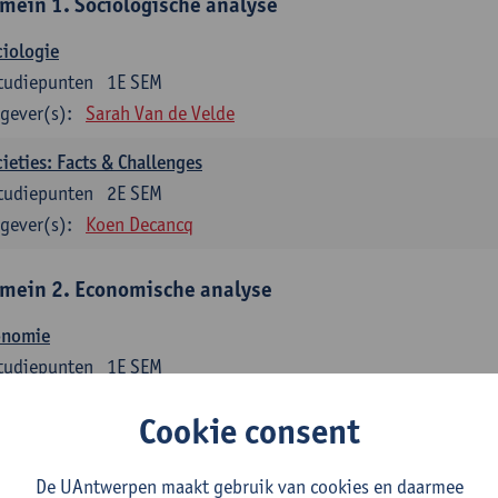
mein 1. Sociologische analyse
iologie
tudiepunten
1E SEM
gever(s):
Sarah Van de Velde
ieties: Facts & Challenges
tudiepunten
2E SEM
gever(s):
Koen Decancq
mein 2. Economische analyse
onomie
tudiepunten
1E SEM
gever(s):
Jan Bouckaert
Julie Adriaensen
Cookie consent
mein 3. Bedrijfseconomie
De UAntwerpen maakt gebruik van cookies en daarmee