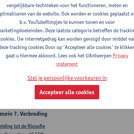
countancy
vergelijkbare technieken voor het functioneren, meten en
tudiepunten
1E/2E SEM
ptimaliseren van de website. Ook worden er cookies geplaatst 
gever(s):
Tom Van Caneghem
Christine Lippens
b.v. YouTubefilmpjes te kunnen tonen en voor
arketingdoeleinden. Deze laatste categorie betreffen de tracki
mein 6. Kwantitatieve methoden
cookies. Uw internetgedrag kan worden gevolgd door middel va
deze tracking cookies Door op 'Accepteer alle cookies' te klikke
chrijvende statistiek en kansrekenen
gaat u hiermee akkoord. Lees ook het UAntwerpen
Privacy
tudiepunten
2E SEM
statement
gever(s):
Stephan Van der Veeken
Stel je persoonlijke voorkeuren in
skundige methoden en technieken
tudiepunten
1E/2E SEM
Accepteer alle cookies
gever(s):
Ida Ruts
mein 7. Verbreding
eiding tot de filosofie