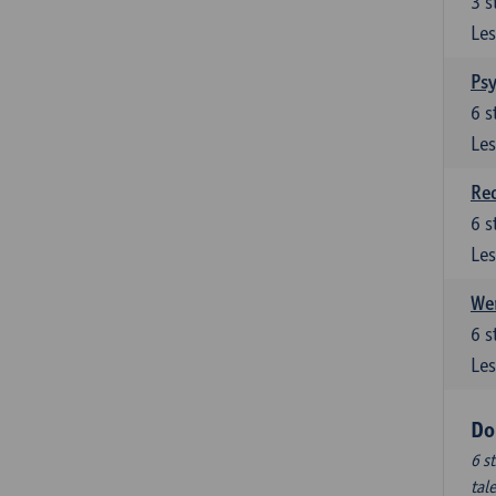
3
s
Les
Ps
6
s
Les
Re
6
s
Les
Wer
6
s
Les
Do
6 s
tal