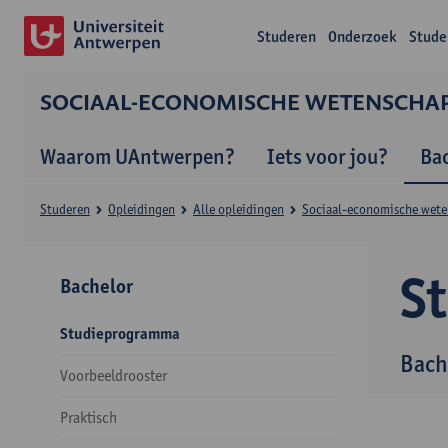
Studeren
Onderzoek
Stude
SOCIAAL-ECONOMISCHE WETENSCHA
Waarom UAntwerpen?
Iets voor jou?
Ba
Studeren
Opleidingen
Alle opleidingen
Sociaal-economische wet
S
Bachelor
Studieprogramma
Bach
Voorbeeldrooster
Praktisch