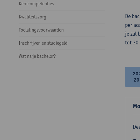
Kerncompetenties
De bac
Kwaliteitszorg
per ac
Toelatingsvoorwaarden
je zal
tot 30
Inschrijven en studiegeld
Wat na je bachelor?
20
20
Mo
Dee