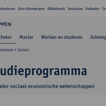
ntenleven
Over UAntwerpen
Bibliotheek
Vacatures
Kalender
Co
PPEN
chelor
Master
Werken en studeren
Jobmog
enschappen
Bachelor
tudieprogramma
elor sociaal-economische wetenschappen