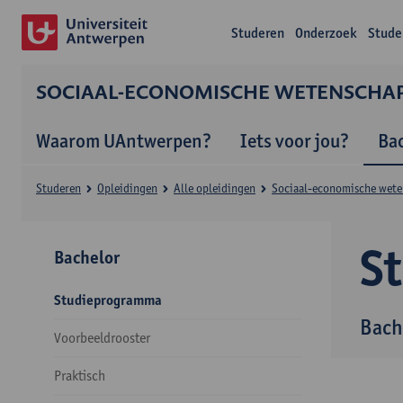
Studeren
Onderzoek
Stude
SOCIAAL-ECONOMISCHE WETENSCHA
Waarom UAntwerpen?
Iets voor jou?
Ba
Studeren
Opleidingen
Alle opleidingen
Sociaal-economische wet
S
Bachelor
Studieprogramma
Bach
Voorbeeldrooster
Praktisch