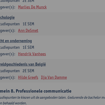
tudiepunten
2E SEM
gever(s):
Marlies De Munck
ychologie
tudiepunten
1E SEM
gever(s):
Ann DeSmet
cht en onderneming
tudiepunten
1E SEM
gever(s):
Hendrik Vanhees
eldgeschiedenis van België
tudiepunten
2E SEM
gever(s):
Hilde Greefs
Ilja Van Damme
mein 8. Professionele communicatie
tudiepunten te kiezen uit de aangeboden talen. Gedurende de bachelor m
en behaald worden.