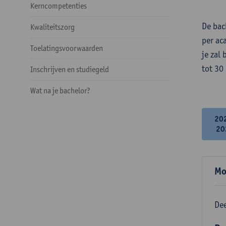
Kerncompetenties
De bac
Kwaliteitszorg
per ac
Toelatingsvoorwaarden
je zal
tot 30
Inschrijven en studiegeld
Wat na je bachelor?
20
20
Mo
Dee