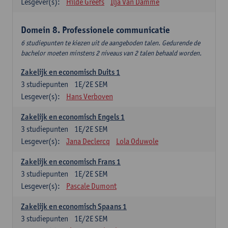
Lesgever(s):
Hilde Greefs
Ilja Van Damme
Domein 8. Professionele communicatie
6 studiepunten te kiezen uit de aangeboden talen. Gedurende de
bachelor moeten minstens 2 niveaus van 2 talen behaald worden.
Zakelijk en economisch Duits 1
3
studiepunten
1E/2E SEM
Lesgever(s):
Hans Verboven
Zakelijk en economisch Engels 1
3
studiepunten
1E/2E SEM
Lesgever(s):
Jana Declercq
Lola Oduwole
Zakelijk en economisch Frans 1
3
studiepunten
1E/2E SEM
Lesgever(s):
Pascale Dumont
Zakelijk en economisch Spaans 1
3
studiepunten
1E/2E SEM