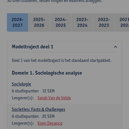
30 uren studeren, lessen volgen en examens afleggen.
2026-
2025-
2024-
2023-
2022-
202
2027
2026
2025
2024
2023
202
Modeltraject deel 1
Deel 1 van het modeltraject is het standaard startpakket.
Domein 1. Sociologische analyse
Sociologie
6
studiepunten
1E SEM
Lesgever(s):
Sarah Van de Velde
Societies: Facts & Challenges
6
studiepunten
2E SEM
Lesgever(s):
Koen Decancq