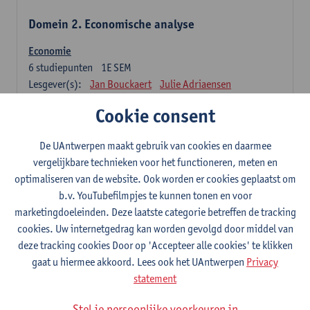
Domein 2. Economische analyse
Economie
6
studiepunten
1E SEM
Lesgever(s):
Jan Bouckaert
Julie Adriaensen
Cookie consent
Domein 3. Bedrijfseconomie
De UAntwerpen maakt gebruik van cookies en daarmee
Accountancy
vergelijkbare technieken voor het functioneren, meten en
6
studiepunten
1E/2E SEM
optimaliseren van de website. Ook worden er cookies geplaatst om
Lesgever(s):
Tom Van Caneghem
Christine Lippens
b.v. YouTubefilmpjes te kunnen tonen en voor
marketingdoeleinden. Deze laatste categorie betreffen de tracking
Domein 6. Kwantitatieve methoden
cookies. Uw internetgedrag kan worden gevolgd door middel van
deze tracking cookies Door op 'Accepteer alle cookies' te klikken
Beschrijvende statistiek en kansrekenen
gaat u hiermee akkoord. Lees ook het UAntwerpen
Privacy
3
studiepunten
2E SEM
statement
Lesgever(s):
Stephan Van der Veeken
Stel je persoonlijke voorkeuren in
Wiskundige methoden en technieken