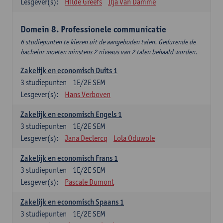
Lesgever(s):
Hilde Greefs
Ilja Van Damme
Domein 8. Professionele communicatie
6 studiepunten te kiezen uit de aangeboden talen. Gedurende de
bachelor moeten minstens 2 niveaus van 2 talen behaald worden.
Zakelijk en economisch Duits 1
3
studiepunten
1E/2E SEM
Lesgever(s):
Hans Verboven
Zakelijk en economisch Engels 1
3
studiepunten
1E/2E SEM
Lesgever(s):
Jana Declercq
Lola Oduwole
Zakelijk en economisch Frans 1
3
studiepunten
1E/2E SEM
Lesgever(s):
Pascale Dumont
Zakelijk en economisch Spaans 1
3
studiepunten
1E/2E SEM