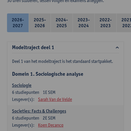
30 uren studeren, lessen volgen en examens afleggen.
2026-
2025-
2024-
2023-
2022-
202
2027
2026
2025
2024
2023
202
Modeltraject deel 1
Deel 1 van het modeltraject is het standaard startpakket.
Domein 1. Sociologische analyse
Sociologie
6
studiepunten
1E SEM
Lesgever(s):
Sarah Van de Velde
Societies: Facts & Challenges
6
studiepunten
2E SEM
Lesgever(s):
Koen Decancq