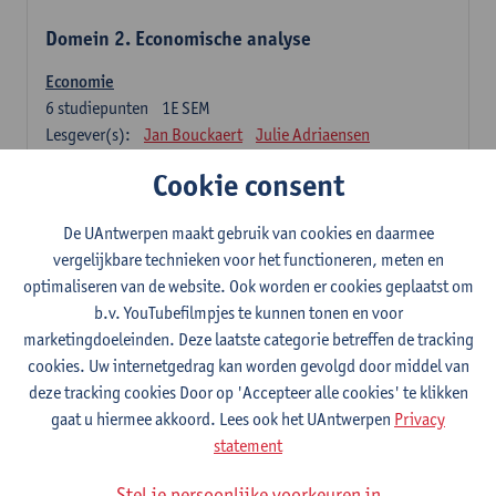
Domein 2. Economische analyse
Economie
6
studiepunten
1E SEM
Lesgever(s):
Jan Bouckaert
Julie Adriaensen
Cookie consent
Domein 3. Bedrijfseconomie
De UAntwerpen maakt gebruik van cookies en daarmee
Accountancy
vergelijkbare technieken voor het functioneren, meten en
6
studiepunten
1E/2E SEM
optimaliseren van de website. Ook worden er cookies geplaatst om
Lesgever(s):
Tom Van Caneghem
Christine Lippens
b.v. YouTubefilmpjes te kunnen tonen en voor
marketingdoeleinden. Deze laatste categorie betreffen de tracking
Domein 6. Kwantitatieve methoden
cookies. Uw internetgedrag kan worden gevolgd door middel van
deze tracking cookies Door op 'Accepteer alle cookies' te klikken
Beschrijvende statistiek en kansrekenen
gaat u hiermee akkoord. Lees ook het UAntwerpen
Privacy
3
studiepunten
2E SEM
statement
Lesgever(s):
Stephan Van der Veeken
Stel je persoonlijke voorkeuren in
Wiskundige methoden en technieken