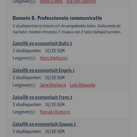
Lesgever(s):
Hilde Greefs
Ilja Van Damme
Domein 8. Professionele communicatie
6 studiepunten te kiezen uit de aangeboden talen. Gedurende de
bachelor moeten minstens 2 niveaus van 2 talen behaald worden.
Zakelijk en economisch Duits 1
3
studiepunten
1E/2E SEM
Lesgever(s):
Hans Verboven
Zakelijk en economisch Engels 1
3
studiepunten
1E/2E SEM
Lesgever(s):
Jana Declercq
Lola Oduwole
Zakelijk en economisch Frans 1
3
studiepunten
1E/2E SEM
Lesgever(s):
Pascale Dumont
Zakelijk en economisch Spaans 1
3
studiepunten
1E/2E SEM