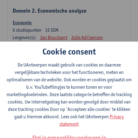
Domein 2. Economische analyse
Economie
6
studiepunten
1E SEM
Lesgever(s):
Jan Bouckaert
Julie Adriaensen
Cookie consent
Domein 3. Bedrijfseconomie
De UAntwerpen maakt gebruik van cookies en daarmee
Accountancy
vergelijkbare technieken voor het functioneren, meten en
6
studiepunten
1E/2E SEM
optimaliseren van de website. Ook worden er cookies geplaatst om
Lesgever(s):
Tom Van Caneghem
Christine Lippens
b.v. YouTubefilmpjes te kunnen tonen en voor
marketingdoeleinden. Deze laatste categorie betreffen de tracking
Domein 6. Kwantitatieve methoden
cookies. Uw internetgedrag kan worden gevolgd door middel van
deze tracking cookies Door op 'Accepteer alle cookies' te klikken
Beschrijvende statistiek en kansrekenen
gaat u hiermee akkoord. Lees ook het UAntwerpen
Privacy
3
studiepunten
2E SEM
statement
Lesgever(s):
Stephan Van der Veeken
Stel je persoonlijke voorkeuren in
Wiskundige methoden en technieken