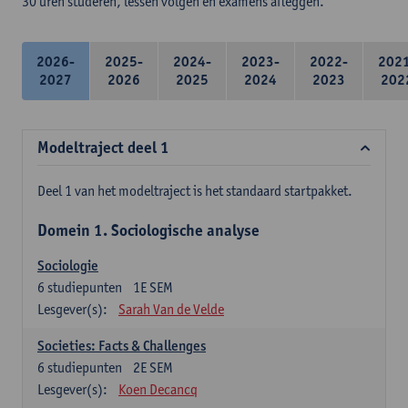
30 uren studeren, lessen volgen en examens afleggen.
2026-
2025-
2024-
2023-
2022-
202
2027
2026
2025
2024
2023
202
Modeltraject deel 1
Deel 1 van het modeltraject is het standaard startpakket.
Domein 1. Sociologische analyse
Sociologie
6
studiepunten
1E SEM
Lesgever(s):
Sarah Van de Velde
Societies: Facts & Challenges
6
studiepunten
2E SEM
Lesgever(s):
Koen Decancq