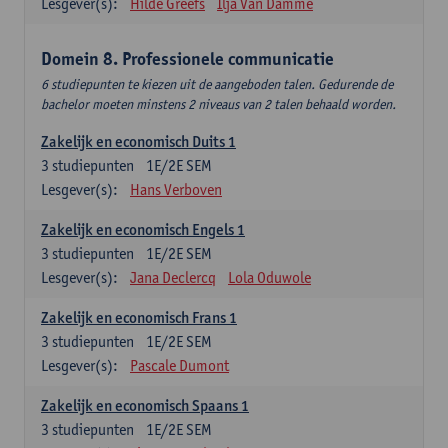
Lesgever(s):
Hilde Greefs
Ilja Van Damme
Domein 8. Professionele communicatie
6 studiepunten te kiezen uit de aangeboden talen. Gedurende de
bachelor moeten minstens 2 niveaus van 2 talen behaald worden.
Zakelijk en economisch Duits 1
3
studiepunten
1E/2E SEM
Lesgever(s):
Hans Verboven
Zakelijk en economisch Engels 1
3
studiepunten
1E/2E SEM
Lesgever(s):
Jana Declercq
Lola Oduwole
Zakelijk en economisch Frans 1
3
studiepunten
1E/2E SEM
Lesgever(s):
Pascale Dumont
Zakelijk en economisch Spaans 1
3
studiepunten
1E/2E SEM