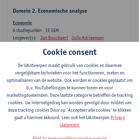
Domein 2. Economische analyse
Economie
6
studiepunten
1E SEM
Lesgever(s):
Jan Bouckaert
Julie Adriaensen
Cookie consent
Domein 3. Bedrijfseconomie
De UAntwerpen maakt gebruik van cookies en daarmee
Accountancy
vergelijkbare technieken voor het functioneren, meten en
6
studiepunten
1E/2E SEM
optimaliseren van de website. Ook worden er cookies geplaatst om
Lesgever(s):
Tom Van Caneghem
Christine Lippens
b.v. YouTubefilmpjes te kunnen tonen en voor
marketingdoeleinden. Deze laatste categorie betreffen de tracking
Domein 6. Kwantitatieve methoden
cookies. Uw internetgedrag kan worden gevolgd door middel van
deze tracking cookies Door op 'Accepteer alle cookies' te klikken
Beschrijvende statistiek en kansrekenen
gaat u hiermee akkoord. Lees ook het UAntwerpen
Privacy
3
studiepunten
2E SEM
statement
Lesgever(s):
Stephan Van der Veeken
Stel je persoonlijke voorkeuren in
Wiskundige methoden en technieken