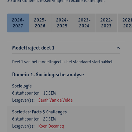
30 uren studeren, lessen volgen en examens afleggen.
2026-
2025-
2024-
2023-
2022-
202
2027
2026
2025
2024
2023
202
Modeltraject deel 1
Deel 1 van het modeltraject is het standaard startpakket.
Domein 1. Sociologische analyse
Sociologie
6
studiepunten
1E SEM
Lesgever(s):
Sarah Van de Velde
Societies: Facts & Challenges
6
studiepunten
2E SEM
Lesgever(s):
Koen Decancq