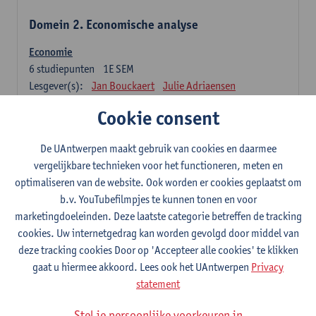
Domein 2. Economische analyse
Economie
6
studiepunten
1E SEM
Lesgever(s):
Jan Bouckaert
Julie Adriaensen
Cookie consent
Domein 3. Bedrijfseconomie
De UAntwerpen maakt gebruik van cookies en daarmee
Accountancy
vergelijkbare technieken voor het functioneren, meten en
6
studiepunten
1E/2E SEM
optimaliseren van de website. Ook worden er cookies geplaatst om
Lesgever(s):
Tom Van Caneghem
Christine Lippens
b.v. YouTubefilmpjes te kunnen tonen en voor
marketingdoeleinden. Deze laatste categorie betreffen de tracking
Domein 6. Kwantitatieve methoden
cookies. Uw internetgedrag kan worden gevolgd door middel van
deze tracking cookies Door op 'Accepteer alle cookies' te klikken
Beschrijvende statistiek en kansrekenen
gaat u hiermee akkoord. Lees ook het UAntwerpen
Privacy
3
studiepunten
2E SEM
statement
Lesgever(s):
Stephan Van der Veeken
Stel je persoonlijke voorkeuren in
Wiskundige methoden en technieken