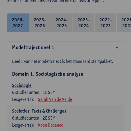
30 uren studeren, lessen volgen en examens afleggen.
2026-
2025-
2024-
2023-
2022-
202
2027
2026
2025
2024
2023
202
Modeltraject deel 1
Deel 1 van het modeltraject is het standaard startpakket.
Domein 1. Sociologische analyse
Sociologie
6
studiepunten
1E SEM
Lesgever(s):
Sarah Van de Velde
Societies: Facts & Challenges
6
studiepunten
2E SEM
Lesgever(s):
Koen Decancq