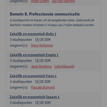
Lesgever(s):
Hilde Greefs
Ilja Van Damme
Domein 8. Professionele communicatie
6 studiepunten te kiezen uit de aangeboden talen. Gedurende de
bachelor moeten minstens 2 niveaus van 2 talen behaald worden.
Zakelijk en economisch Duits 1
3
studiepunten
1E/2E SEM
Lesgever(s):
Hans Verboven
Zakelijk en economisch Engels 1
3
studiepunten
1E/2E SEM
Lesgever(s):
Jana Declercq
Lola Oduwole
Zakelijk en economisch Frans 1
3
studiepunten
1E/2E SEM
Lesgever(s):
Pascale Dumont
Zakelijk en economisch Spaans 1
3
studiepunten
1E/2E SEM