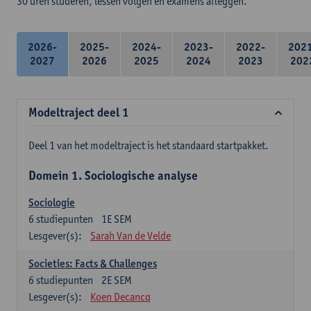
30 uren studeren, lessen volgen en examens afleggen.
2026-
2025-
2024-
2023-
2022-
202
2027
2026
2025
2024
2023
202
Modeltraject deel 1
Deel 1 van het modeltraject is het standaard startpakket.
Domein 1. Sociologische analyse
Sociologie
6
studiepunten
1E SEM
Lesgever(s):
Sarah Van de Velde
Societies: Facts & Challenges
6
studiepunten
2E SEM
Lesgever(s):
Koen Decancq