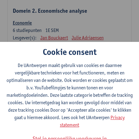
Domein 2. Economische analyse
Economie
6
studiepunten
1E SEM
Lesgever(s):
Jan Bouckaert
Julie Adriaensen
Cookie consent
Domein 3. Bedrijfseconomie
De UAntwerpen maakt gebruik van cookies en daarmee
Accountancy
vergelijkbare technieken voor het functioneren, meten en
6
studiepunten
1E/2E SEM
optimaliseren van de website. Ook worden er cookies geplaatst om
Lesgever(s):
Tom Van Caneghem
Christine Lippens
b.v. YouTubefilmpjes te kunnen tonen en voor
marketingdoeleinden. Deze laatste categorie betreffen de tracking
Domein 6. Kwantitatieve methoden
cookies. Uw internetgedrag kan worden gevolgd door middel van
deze tracking cookies Door op 'Accepteer alle cookies' te klikken
Beschrijvende statistiek en kansrekenen
gaat u hiermee akkoord. Lees ook het UAntwerpen
Privacy
3
studiepunten
2E SEM
statement
Lesgever(s):
Stephan Van der Veeken
Stel je persoonlijke voorkeuren in
Wiskundige methoden en technieken