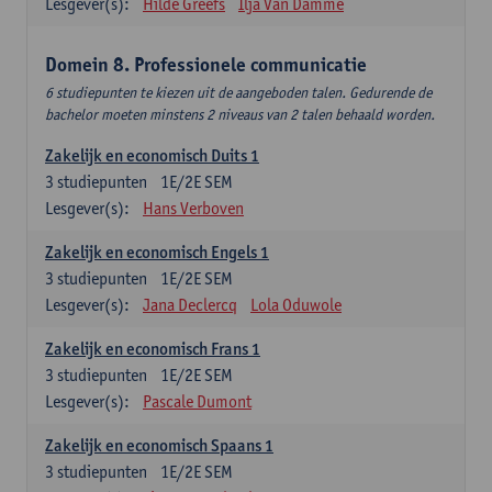
Lesgever(s):
Hilde Greefs
Ilja Van Damme
Domein 8. Professionele communicatie
6 studiepunten te kiezen uit de aangeboden talen. Gedurende de
bachelor moeten minstens 2 niveaus van 2 talen behaald worden.
Zakelijk en economisch Duits 1
3
studiepunten
1E/2E SEM
Lesgever(s):
Hans Verboven
Zakelijk en economisch Engels 1
3
studiepunten
1E/2E SEM
Lesgever(s):
Jana Declercq
Lola Oduwole
Zakelijk en economisch Frans 1
3
studiepunten
1E/2E SEM
Lesgever(s):
Pascale Dumont
Zakelijk en economisch Spaans 1
3
studiepunten
1E/2E SEM