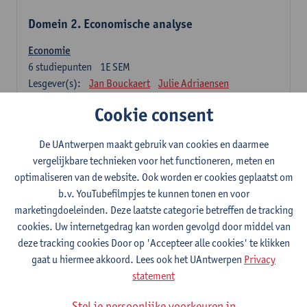
Domein 2. Economische analyse
Economie
6
studiepunten
1E SEM
Lesgever(s):
Jan Bouckaert
Julie Adriaensen
Cookie consent
Domein 3. Bedrijfseconomie
De UAntwerpen maakt gebruik van cookies en daarmee
Accountancy
vergelijkbare technieken voor het functioneren, meten en
6
studiepunten
1E/2E SEM
optimaliseren van de website. Ook worden er cookies geplaatst om
Lesgever(s):
Tom Van Caneghem
Christine Lippens
b.v. YouTubefilmpjes te kunnen tonen en voor
marketingdoeleinden. Deze laatste categorie betreffen de tracking
Domein 6. Kwantitatieve methoden
cookies. Uw internetgedrag kan worden gevolgd door middel van
deze tracking cookies Door op 'Accepteer alle cookies' te klikken
Beschrijvende statistiek en kansrekenen
gaat u hiermee akkoord. Lees ook het UAntwerpen
Privacy
3
studiepunten
2E SEM
statement
Lesgever(s):
Stephan Van der Veeken
Stel je persoonlijke voorkeuren in
Wiskundige methoden en technieken