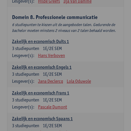
Lesgever(s):
Hilde Greefs
Ilja Van Damme
Domein 8. Professionele communicatie
6 studiepunten te kiezen uit de aangeboden talen. Gedurende de
bachelor moeten minstens 2 niveaus van 2 talen behaald worden.
Zakelijk en economisch Duits 1
3
studiepunten
1E/2E SEM
Lesgever(s):
Hans Verboven
Zakelijk en economisch Engels 1
3
studiepunten
1E/2E SEM
Lesgever(s):
Jana Declercq
Lola Oduwole
Zakelijk en economisch Frans 1
3
studiepunten
1E/2E SEM
Lesgever(s):
Pascale Dumont
Zakelijk en economisch Spaans 1
3
studiepunten
1E/2E SEM