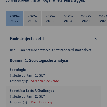
30 uren studeren, lessen volgen en examens afleggen.
2026-
2025-
2024-
2023-
2022-
202
2027
2026
2025
2024
2023
202
Modeltraject deel 1
Deel 1 van het modeltraject is het standaard startpakket.
Domein 1. Sociologische analyse
Sociologie
6
studiepunten
1E SEM
Lesgever(s):
Sarah Van de Velde
Societies: Facts & Challenges
6
studiepunten
2E SEM
Lesgever(s):
Koen Decancq