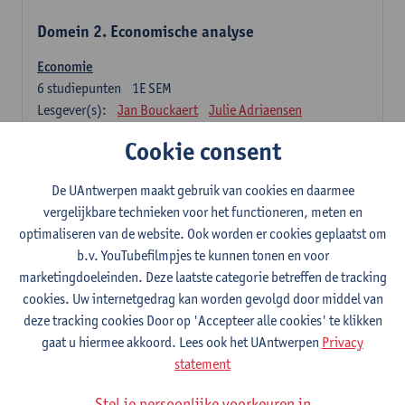
Domein 2. Economische analyse
Economie
6
studiepunten
1E SEM
Lesgever(s):
Jan Bouckaert
Julie Adriaensen
Cookie consent
Domein 3. Bedrijfseconomie
De UAntwerpen maakt gebruik van cookies en daarmee
Accountancy
vergelijkbare technieken voor het functioneren, meten en
6
studiepunten
1E/2E SEM
optimaliseren van de website. Ook worden er cookies geplaatst om
Lesgever(s):
Tom Van Caneghem
Christine Lippens
b.v. YouTubefilmpjes te kunnen tonen en voor
marketingdoeleinden. Deze laatste categorie betreffen de tracking
Domein 6. Kwantitatieve methoden
cookies. Uw internetgedrag kan worden gevolgd door middel van
deze tracking cookies Door op 'Accepteer alle cookies' te klikken
Beschrijvende statistiek en kansrekenen
gaat u hiermee akkoord. Lees ook het UAntwerpen
Privacy
3
studiepunten
2E SEM
statement
Lesgever(s):
Stephan Van der Veeken
Stel je persoonlijke voorkeuren in
Wiskundige methoden en technieken