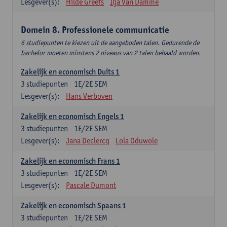
Lesgever(s):
Hilde Greefs
Ilja Van Damme
Domein 8. Professionele communicatie
6 studiepunten te kiezen uit de aangeboden talen. Gedurende de
bachelor moeten minstens 2 niveaus van 2 talen behaald worden.
Zakelijk en economisch Duits 1
3
studiepunten
1E/2E SEM
Lesgever(s):
Hans Verboven
Zakelijk en economisch Engels 1
3
studiepunten
1E/2E SEM
Lesgever(s):
Jana Declercq
Lola Oduwole
Zakelijk en economisch Frans 1
3
studiepunten
1E/2E SEM
Lesgever(s):
Pascale Dumont
Zakelijk en economisch Spaans 1
3
studiepunten
1E/2E SEM