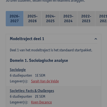
30 uren studeren, lessen volgen en examens afleggen.
2026-
2025-
2024-
2023-
2022-
202
2027
2026
2025
2024
2023
202
Modeltraject deel 1
Deel 1 van het modeltraject is het standaard startpakket.
Domein 1. Sociologische analyse
Sociologie
6
studiepunten
1E SEM
Lesgever(s):
Sarah Van de Velde
Societies: Facts & Challenges
6
studiepunten
2E SEM
Lesgever(s):
Koen Decancq