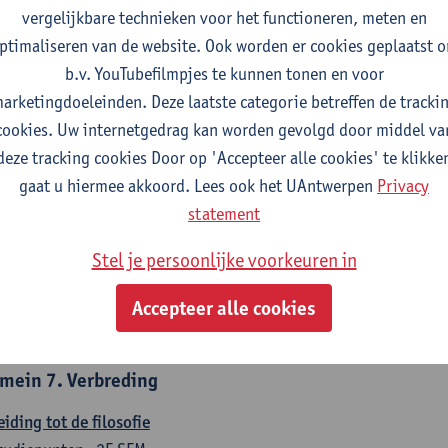
countancy
vergelijkbare technieken voor het functioneren, meten en
tudiepunten
1E/2E SEM
ptimaliseren van de website. Ook worden er cookies geplaatst 
gever(s):
Tom Van Caneghem
Christine Lippens
b.v. YouTubefilmpjes te kunnen tonen en voor
arketingdoeleinden. Deze laatste categorie betreffen de tracki
mein 6. Kwantitatieve methoden
cookies. Uw internetgedrag kan worden gevolgd door middel va
deze tracking cookies Door op 'Accepteer alle cookies' te klikke
chrijvende statistiek en kansrekenen
gaat u hiermee akkoord. Lees ook het UAntwerpen
Privacy
tudiepunten
2E SEM
statement
gever(s):
Stephan Van der Veeken
Stel je persoonlijke voorkeuren in
skundige methoden en technieken
tudiepunten
1E/2E SEM
Accepteer alle cookies
gever(s):
Ida Ruts
mein 7. Verbreding
eiding tot de filosofie