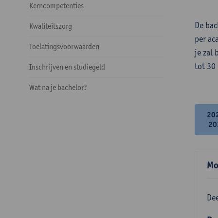
Kerncompetenties
De bac
Kwaliteitszorg
per ac
Toelatingsvoorwaarden
je zal
tot 30
Inschrijven en studiegeld
Wat na je bachelor?
20
20
Mo
Dee