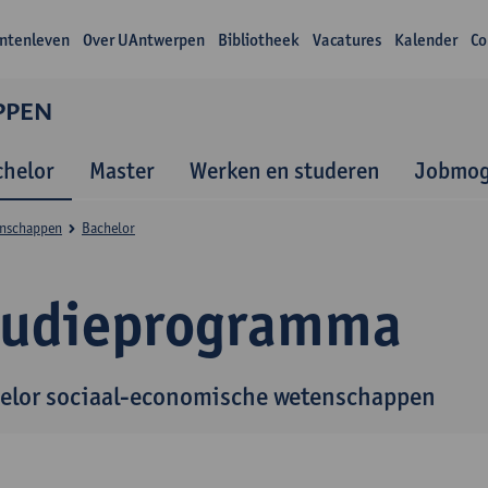
ntenleven
Over UAntwerpen
Bibliotheek
Vacatures
Kalender
Co
PPEN
chelor
Master
Werken en studeren
Jobmog
enschappen
Bachelor
tudieprogramma
elor sociaal-economische wetenschappen