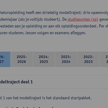
heloropleiding heeft een driedelig modeltraject: drie opeenvo
ademiejaar (als je voltijds studeert). De
studiepunten (sp)
geven
 besteden aan je opleiding en aan elk opleidingsonderdeel. Per 
 uren studeren, lessen volgen en examens afleggen.
26-
2025-
2024-
2023-
2022-
2
27
2026
2025
2024
2023
deltraject deel 1
l 1 van het modeltraject is het standaard startpakket.