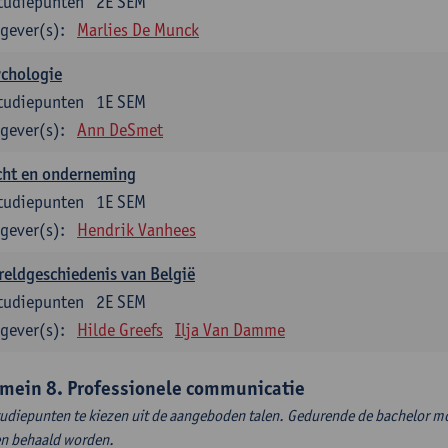
tudiepunten
2E SEM
gever(s):
Marlies De Munck
ychologie
tudiepunten
1E SEM
gever(s):
Ann DeSmet
cht en onderneming
tudiepunten
1E SEM
gever(s):
Hendrik Vanhees
eldgeschiedenis van België
tudiepunten
2E SEM
gever(s):
Hilde Greefs
Ilja Van Damme
mein 8. Professionele communicatie
tudiepunten te kiezen uit de aangeboden talen. Gedurende de bachelor m
en behaald worden.