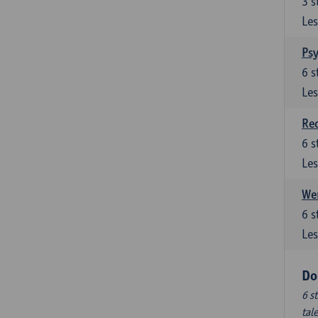
3
s
Les
Ps
6
s
Les
Re
6
s
Les
Wer
6
s
Les
Do
6 s
tal