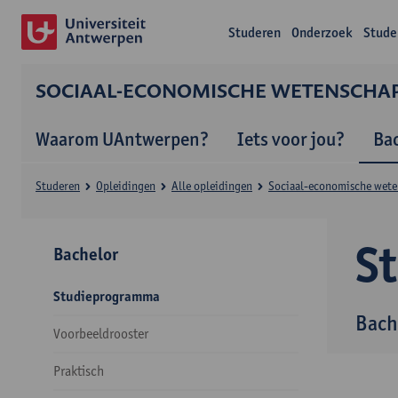
Studeren
Onderzoek
Stude
SOCIAAL-ECONOMISCHE WETENSCHA
Waarom UAntwerpen?
Iets voor jou?
Ba
Studeren
Opleidingen
Alle opleidingen
Sociaal-economische wet
S
Bachelor
Studieprogramma
Bach
Voorbeeldrooster
Praktisch