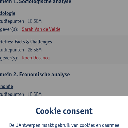
mein 1. Sociologische analyse
iologie
tudiepunten
1E SEM
gever(s):
Sarah Van de Velde
ieties: Facts & Challenges
tudiepunten
2E SEM
gever(s):
Koen Decancq
mein 2. Economische analyse
onomie
tudiepunten
1E SEM
gever(s):
Jan Bouckaert
Julie Adriaensen
Cookie consent
mein 3. Bedrijfseconomie
De UAntwerpen maakt gebruik van cookies en daarmee