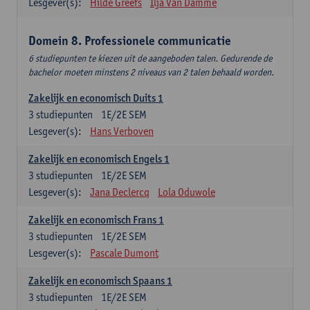
Lesgever(s):
Hilde Greefs
Ilja Van Damme
Domein 8. Professionele communicatie
6 studiepunten te kiezen uit de aangeboden talen. Gedurende de
bachelor moeten minstens 2 niveaus van 2 talen behaald worden.
Zakelijk en economisch Duits 1
3
studiepunten
1E/2E SEM
Lesgever(s):
Hans Verboven
Zakelijk en economisch Engels 1
3
studiepunten
1E/2E SEM
Lesgever(s):
Jana Declercq
Lola Oduwole
Zakelijk en economisch Frans 1
3
studiepunten
1E/2E SEM
Lesgever(s):
Pascale Dumont
Zakelijk en economisch Spaans 1
3
studiepunten
1E/2E SEM