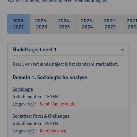
30 uren studeren, lessen volgen en examens afleggen.
2026-
2025-
2024-
2023-
2022-
202
2027
2026
2025
2024
2023
202
Modeltraject deel 1
Deel 1 van het modeltraject is het standaard startpakket.
Domein 1. Sociologische analyse
Sociologie
6
studiepunten
1E SEM
Lesgever(s):
Sarah Van de Velde
Societies: Facts & Challenges
6
studiepunten
2E SEM
Lesgever(s):
Koen Decancq