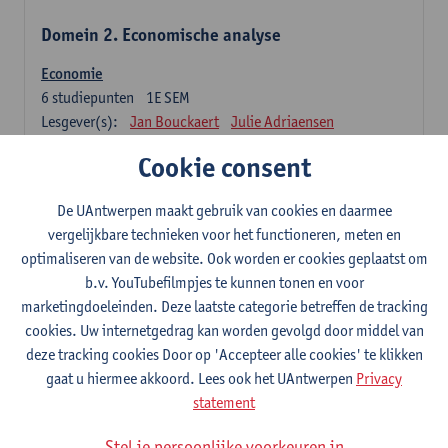
Domein 2. Economische analyse
Economie
6
studiepunten
1E SEM
Lesgever(s):
Jan Bouckaert
Julie Adriaensen
Cookie consent
Domein 3. Bedrijfseconomie
De UAntwerpen maakt gebruik van cookies en daarmee
Accountancy
vergelijkbare technieken voor het functioneren, meten en
6
studiepunten
1E/2E SEM
optimaliseren van de website. Ook worden er cookies geplaatst om
Lesgever(s):
Tom Van Caneghem
Christine Lippens
b.v. YouTubefilmpjes te kunnen tonen en voor
marketingdoeleinden. Deze laatste categorie betreffen de tracking
Domein 6. Kwantitatieve methoden
cookies. Uw internetgedrag kan worden gevolgd door middel van
deze tracking cookies Door op 'Accepteer alle cookies' te klikken
Beschrijvende statistiek en kansrekenen
gaat u hiermee akkoord. Lees ook het UAntwerpen
Privacy
3
studiepunten
2E SEM
statement
Lesgever(s):
Stephan Van der Veeken
Stel je persoonlijke voorkeuren in
Wiskundige methoden en technieken