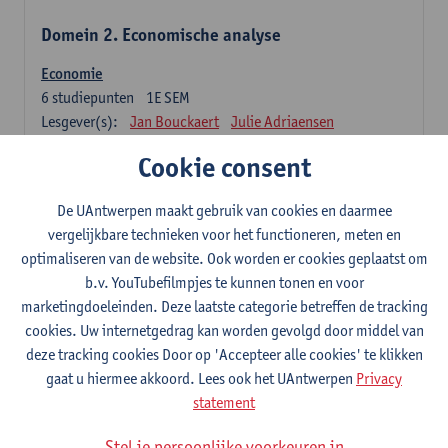
Domein 2. Economische analyse
Economie
6
studiepunten
1E SEM
Lesgever(s):
Jan Bouckaert
Julie Adriaensen
Cookie consent
Domein 3. Bedrijfseconomie
De UAntwerpen maakt gebruik van cookies en daarmee
Accountancy
vergelijkbare technieken voor het functioneren, meten en
6
studiepunten
1E/2E SEM
optimaliseren van de website. Ook worden er cookies geplaatst om
Lesgever(s):
Tom Van Caneghem
Christine Lippens
b.v. YouTubefilmpjes te kunnen tonen en voor
marketingdoeleinden. Deze laatste categorie betreffen de tracking
Domein 6. Kwantitatieve methoden
cookies. Uw internetgedrag kan worden gevolgd door middel van
deze tracking cookies Door op 'Accepteer alle cookies' te klikken
Beschrijvende statistiek en kansrekenen
gaat u hiermee akkoord. Lees ook het UAntwerpen
Privacy
3
studiepunten
2E SEM
statement
Lesgever(s):
Stephan Van der Veeken
Stel je persoonlijke voorkeuren in
Wiskundige methoden en technieken