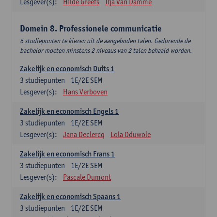
Lesgever(s):
Hilde Greefs
Ilja Van Damme
Domein 8. Professionele communicatie
6 studiepunten te kiezen uit de aangeboden talen. Gedurende de
bachelor moeten minstens 2 niveaus van 2 talen behaald worden.
Zakelijk en economisch Duits 1
3
studiepunten
1E/2E SEM
Lesgever(s):
Hans Verboven
Zakelijk en economisch Engels 1
3
studiepunten
1E/2E SEM
Lesgever(s):
Jana Declercq
Lola Oduwole
Zakelijk en economisch Frans 1
3
studiepunten
1E/2E SEM
Lesgever(s):
Pascale Dumont
Zakelijk en economisch Spaans 1
3
studiepunten
1E/2E SEM