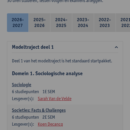
30 uren studeren, lessen volgen en examens afleggen.
2026-
2025-
2024-
2023-
2022-
202
2027
2026
2025
2024
2023
202
Modeltraject deel 1
Deel 1 van het modeltraject is het standaard startpakket.
Domein 1. Sociologische analyse
Sociologie
6
studiepunten
1E SEM
Lesgever(s):
Sarah Van de Velde
Societies: Facts & Challenges
6
studiepunten
2E SEM
Lesgever(s):
Koen Decancq