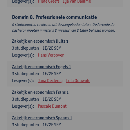
Lesgever(s):
Hilde Greefs
Ilja Van Damme
Domein 8. Professionele communicatie
6 studiepunten te kiezen uit de aangeboden talen. Gedurende de
bachelor moeten minstens 2 niveaus van 2 talen behaald worden.
Zakelijk en economisch Duits 1
3
studiepunten
1E/2E SEM
Lesgever(s):
Hans Verboven
Zakelijk en economisch Engels 1
3
studiepunten
1E/2E SEM
Lesgever(s):
Jana Declercq
Lola Oduwole
Zakelijk en economisch Frans 1
3
studiepunten
1E/2E SEM
Lesgever(s):
Pascale Dumont
Zakelijk en economisch Spaans 1
3
studiepunten
1E/2E SEM