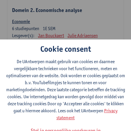
Domein 2. Economische analyse
Economie
6
studiepunten
1E SEM
Lesgever(s):
Jan Bouckaert
Julie Adriaensen
Cookie consent
Domein 3. Bedrijfseconomie
De UAntwerpen maakt gebruik van cookies en daarmee
Accountancy
vergelijkbare technieken voor het functioneren, meten en
6
studiepunten
1E/2E SEM
optimaliseren van de website. Ook worden er cookies geplaatst om
Lesgever(s):
Tom Van Caneghem
Christine Lippens
b.v. YouTubefilmpjes te kunnen tonen en voor
marketingdoeleinden. Deze laatste categorie betreffen de tracking
Domein 6. Kwantitatieve methoden
cookies. Uw internetgedrag kan worden gevolgd door middel van
deze tracking cookies Door op 'Accepteer alle cookies' te klikken
Beschrijvende statistiek en kansrekenen
gaat u hiermee akkoord. Lees ook het UAntwerpen
Privacy
3
studiepunten
2E SEM
statement
Lesgever(s):
Stephan Van der Veeken
Stel je persoonlijke voorkeuren in
Wiskundige methoden en technieken