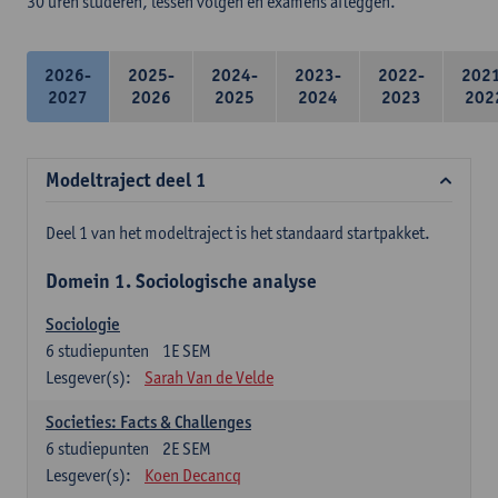
30 uren studeren, lessen volgen en examens afleggen.
2026-
2025-
2024-
2023-
2022-
202
2027
2026
2025
2024
2023
202
Modeltraject deel 1
Deel 1 van het modeltraject is het standaard startpakket.
Domein 1. Sociologische analyse
Sociologie
6
studiepunten
1E SEM
Lesgever(s):
Sarah Van de Velde
Societies: Facts & Challenges
6
studiepunten
2E SEM
Lesgever(s):
Koen Decancq