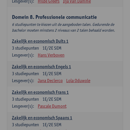
Lesgever(s):
Hilde Greefs
Ilja Van Damme
Domein 8. Professionele communicatie
6 studiepunten te kiezen uit de aangeboden talen. Gedurende de
bachelor moeten minstens 2 niveaus van 2 talen behaald worden.
Zakelijk en economisch Duits 1
3
studiepunten
1E/2E SEM
Lesgever(s):
Hans Verboven
Zakelijk en economisch Engels 1
3
studiepunten
1E/2E SEM
Lesgever(s):
Jana Declercq
Lola Oduwole
Zakelijk en economisch Frans 1
3
studiepunten
1E/2E SEM
Lesgever(s):
Pascale Dumont
Zakelijk en economisch Spaans 1
3
studiepunten
1E/2E SEM