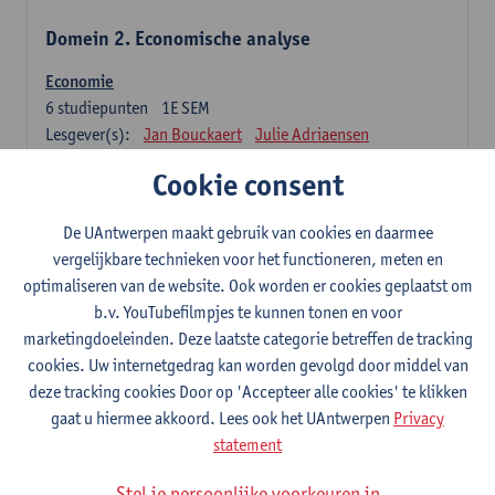
Domein 2. Economische analyse
Economie
6
studiepunten
1E SEM
Lesgever(s):
Jan Bouckaert
Julie Adriaensen
Cookie consent
Domein 3. Bedrijfseconomie
De UAntwerpen maakt gebruik van cookies en daarmee
Accountancy
vergelijkbare technieken voor het functioneren, meten en
6
studiepunten
1E/2E SEM
optimaliseren van de website. Ook worden er cookies geplaatst om
Lesgever(s):
Tom Van Caneghem
Christine Lippens
b.v. YouTubefilmpjes te kunnen tonen en voor
marketingdoeleinden. Deze laatste categorie betreffen de tracking
Domein 6. Kwantitatieve methoden
cookies. Uw internetgedrag kan worden gevolgd door middel van
deze tracking cookies Door op 'Accepteer alle cookies' te klikken
Beschrijvende statistiek en kansrekenen
gaat u hiermee akkoord. Lees ook het UAntwerpen
Privacy
3
studiepunten
2E SEM
statement
Lesgever(s):
Stephan Van der Veeken
Stel je persoonlijke voorkeuren in
Wiskundige methoden en technieken