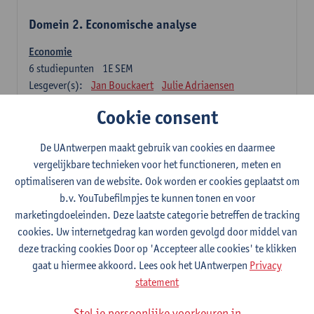
Domein 2. Economische analyse
Economie
6
studiepunten
1E SEM
Lesgever(s):
Jan Bouckaert
Julie Adriaensen
Cookie consent
Domein 3. Bedrijfseconomie
De UAntwerpen maakt gebruik van cookies en daarmee
Accountancy
vergelijkbare technieken voor het functioneren, meten en
6
studiepunten
1E/2E SEM
optimaliseren van de website. Ook worden er cookies geplaatst om
Lesgever(s):
Tom Van Caneghem
Christine Lippens
b.v. YouTubefilmpjes te kunnen tonen en voor
marketingdoeleinden. Deze laatste categorie betreffen de tracking
Domein 6. Kwantitatieve methoden
cookies. Uw internetgedrag kan worden gevolgd door middel van
deze tracking cookies Door op 'Accepteer alle cookies' te klikken
Beschrijvende statistiek en kansrekenen
gaat u hiermee akkoord. Lees ook het UAntwerpen
Privacy
3
studiepunten
2E SEM
statement
Lesgever(s):
Stephan Van der Veeken
Stel je persoonlijke voorkeuren in
Wiskundige methoden en technieken