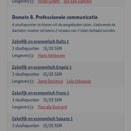
Lesgever(s):
Hilde Greefs
Ilja Van Damme
Domein 8. Professionele communicatie
6 studiepunten te kiezen uit de aangeboden talen. Gedurende de
bachelor moeten minstens 2 niveaus van 2 talen behaald worden.
Zakelijk en economisch Duits 1
3
studiepunten
1E/2E SEM
Lesgever(s):
Hans Verboven
Zakelijk en economisch Engels 1
3
studiepunten
1E/2E SEM
Lesgever(s):
Jana Declercq
Lola Oduwole
Zakelijk en economisch Frans 1
3
studiepunten
1E/2E SEM
Lesgever(s):
Pascale Dumont
Zakelijk en economisch Spaans 1
3
studiepunten
1E/2E SEM