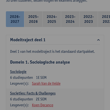
30 uren studeren, lessen volgen en examens afleggen.
2026-
2025-
2024-
2023-
2022-
202
2027
2026
2025
2024
2023
202
Modeltraject deel 1
Deel 1 van het modeltraject is het standaard startpakket.
Domein 1. Sociologische analyse
Sociologie
6
studiepunten
1E SEM
Lesgever(s):
Sarah Van de Velde
Societies: Facts & Challenges
6
studiepunten
2E SEM
Lesgever(s):
Koen Decancq