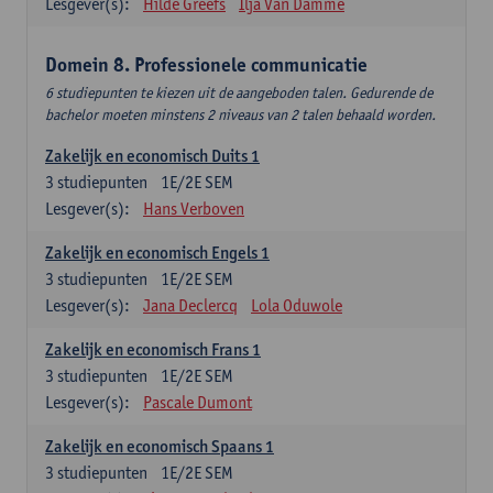
Lesgever(s):
Hilde Greefs
Ilja Van Damme
Domein 8. Professionele communicatie
6 studiepunten te kiezen uit de aangeboden talen. Gedurende de
bachelor moeten minstens 2 niveaus van 2 talen behaald worden.
Zakelijk en economisch Duits 1
3
studiepunten
1E/2E SEM
Lesgever(s):
Hans Verboven
Zakelijk en economisch Engels 1
3
studiepunten
1E/2E SEM
Lesgever(s):
Jana Declercq
Lola Oduwole
Zakelijk en economisch Frans 1
3
studiepunten
1E/2E SEM
Lesgever(s):
Pascale Dumont
Zakelijk en economisch Spaans 1
3
studiepunten
1E/2E SEM