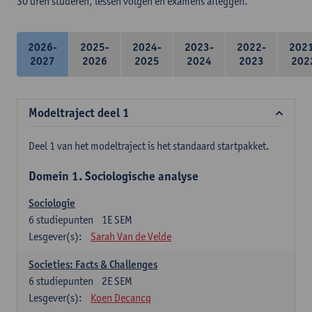
30 uren studeren, lessen volgen en examens afleggen.
2026-
2025-
2024-
2023-
2022-
202
2027
2026
2025
2024
2023
202
Modeltraject deel 1
Deel 1 van het modeltraject is het standaard startpakket.
Domein 1. Sociologische analyse
Sociologie
6
studiepunten
1E SEM
Lesgever(s):
Sarah Van de Velde
Societies: Facts & Challenges
6
studiepunten
2E SEM
Lesgever(s):
Koen Decancq