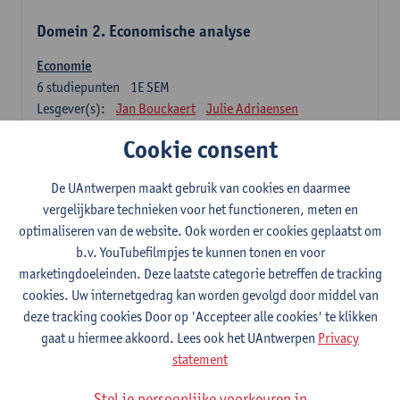
Domein 2. Economische analyse
Economie
6
studiepunten
1E SEM
Lesgever(s):
Jan Bouckaert
Julie Adriaensen
Cookie consent
Domein 3. Bedrijfseconomie
De UAntwerpen maakt gebruik van cookies en daarmee
Accountancy
vergelijkbare technieken voor het functioneren, meten en
6
studiepunten
1E/2E SEM
optimaliseren van de website. Ook worden er cookies geplaatst om
Lesgever(s):
Tom Van Caneghem
Christine Lippens
b.v. YouTubefilmpjes te kunnen tonen en voor
marketingdoeleinden. Deze laatste categorie betreffen de tracking
Domein 6. Kwantitatieve methoden
cookies. Uw internetgedrag kan worden gevolgd door middel van
deze tracking cookies Door op 'Accepteer alle cookies' te klikken
Beschrijvende statistiek en kansrekenen
gaat u hiermee akkoord. Lees ook het UAntwerpen
Privacy
3
studiepunten
2E SEM
statement
Lesgever(s):
Stephan Van der Veeken
Stel je persoonlijke voorkeuren in
Wiskundige methoden en technieken