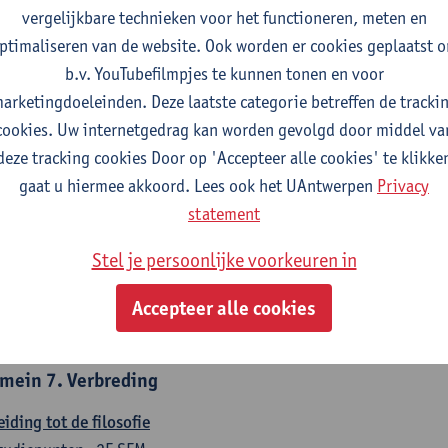
countancy
vergelijkbare technieken voor het functioneren, meten en
tudiepunten
1E/2E SEM
ptimaliseren van de website. Ook worden er cookies geplaatst 
gever(s):
Tom Van Caneghem
Christine Lippens
b.v. YouTubefilmpjes te kunnen tonen en voor
arketingdoeleinden. Deze laatste categorie betreffen de tracki
mein 6. Kwantitatieve methoden
cookies. Uw internetgedrag kan worden gevolgd door middel va
deze tracking cookies Door op 'Accepteer alle cookies' te klikke
chrijvende statistiek en kansrekenen
gaat u hiermee akkoord. Lees ook het UAntwerpen
Privacy
tudiepunten
2E SEM
statement
gever(s):
Stephan Van der Veeken
Stel je persoonlijke voorkeuren in
skundige methoden en technieken
tudiepunten
1E/2E SEM
Accepteer alle cookies
gever(s):
Ida Ruts
mein 7. Verbreding
eiding tot de filosofie