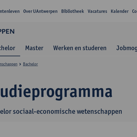
ntenleven
Over UAntwerpen
Bibliotheek
Vacatures
Kalender
Co
PPEN
chelor
Master
Werken en studeren
Jobmog
enschappen
Bachelor
tudieprogramma
elor sociaal-economische wetenschappen