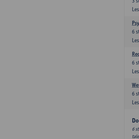
3
s
Les
Ps
6
s
Les
Re
6
s
Les
Wer
6
s
Les
Do
6 s
tal