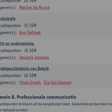
tudiepunten
2E SEM
gever(s):
Marlies De Munck
ychologie
tudiepunten
1E SEM
gever(s):
Ann DeSmet
cht en onderneming
tudiepunten
1E SEM
gever(s):
Hendrik Vanhees
eldgeschiedenis van België
tudiepunten
2E SEM
gever(s):
Hilde Greefs
Ilja Van Damme
mein 8. Professionele communicatie
tudiepunten te kiezen uit de aangeboden talen. Gedurende de bachelor m
en behaald worden.