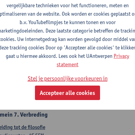
countancy
vergelijkbare technieken voor het functioneren, meten en
tudiepunten
1E/2E SEM
ptimaliseren van de website. Ook worden er cookies geplaatst 
gever(s):
Tom Van Caneghem
Christine Lippens
b.v. YouTubefilmpjes te kunnen tonen en voor
arketingdoeleinden. Deze laatste categorie betreffen de tracki
mein 6. Kwantitatieve methoden
cookies. Uw internetgedrag kan worden gevolgd door middel va
deze tracking cookies Door op 'Accepteer alle cookies' te klikke
chrijvende statistiek en kansrekenen
gaat u hiermee akkoord. Lees ook het UAntwerpen
Privacy
tudiepunten
2E SEM
statement
gever(s):
Stephan Van der Veeken
Stel je persoonlijke voorkeuren in
skundige methoden en technieken
tudiepunten
1E/2E SEM
Accepteer alle cookies
gever(s):
Ida Ruts
mein 7. Verbreding
eiding tot de filosofie