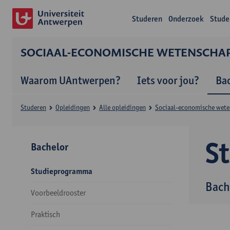
Studeren
Onderzoek
Stude
SOCIAAL-ECONOMISCHE WETENSCHA
Waarom UAntwerpen?
Iets voor jou?
Ba
Studeren
Opleidingen
Alle opleidingen
Sociaal-economische wet
S
Bachelor
Studieprogramma
Bach
Voorbeeldrooster
Praktisch