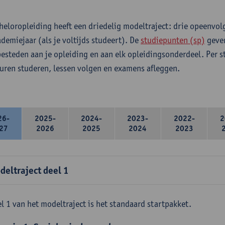
heloropleiding heeft een driedelig modeltraject: drie opeenvo
ademiejaar (als je voltijds studeert). De
studiepunten (sp)
geven
 besteden aan je opleiding en aan elk opleidingsonderdeel. Per 
 uren studeren, lessen volgen en examens afleggen.
26-
2025-
2024-
2023-
2022-
2
27
2026
2025
2024
2023
deltraject deel 1
l 1 van het modeltraject is het standaard startpakket.