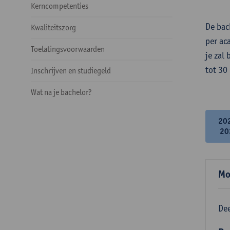
Kerncompetenties
De bac
Kwaliteitszorg
per ac
Toelatingsvoorwaarden
je zal
tot 30
Inschrijven en studiegeld
Wat na je bachelor?
20
20
Mo
Dee