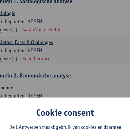
mein 1. Sociologische analyse
iologie
tudiepunten
1E SEM
gever(s):
Sarah Van de Velde
ieties: Facts & Challenges
tudiepunten
2E SEM
gever(s):
Koen Decancq
mein 2. Economische analyse
onomie
tudiepunten
1E SEM
gever(s):
Jan Bouckaert
Julie Adriaensen
Cookie consent
mein 3. Bedrijfseconomie
De UAntwerpen maakt gebruik van cookies en daarmee