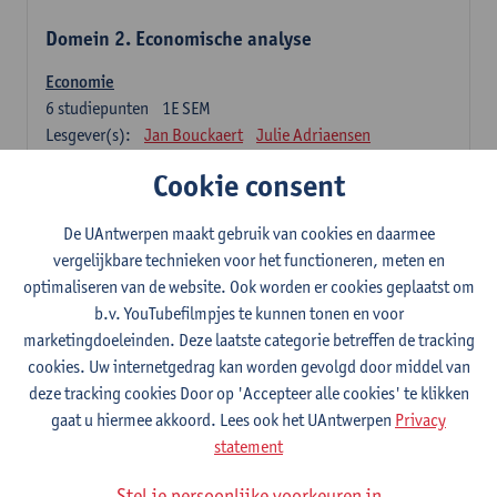
Domein 2. Economische analyse
Economie
6
studiepunten
1E SEM
Lesgever(s):
Jan Bouckaert
Julie Adriaensen
Cookie consent
Domein 3. Bedrijfseconomie
De UAntwerpen maakt gebruik van cookies en daarmee
Accountancy
vergelijkbare technieken voor het functioneren, meten en
6
studiepunten
1E/2E SEM
optimaliseren van de website. Ook worden er cookies geplaatst om
Lesgever(s):
Tom Van Caneghem
Christine Lippens
b.v. YouTubefilmpjes te kunnen tonen en voor
marketingdoeleinden. Deze laatste categorie betreffen de tracking
Domein 6. Kwantitatieve methoden
cookies. Uw internetgedrag kan worden gevolgd door middel van
deze tracking cookies Door op 'Accepteer alle cookies' te klikken
Beschrijvende statistiek en kansrekenen
gaat u hiermee akkoord. Lees ook het UAntwerpen
Privacy
3
studiepunten
2E SEM
statement
Lesgever(s):
Stephan Van der Veeken
Stel je persoonlijke voorkeuren in
Wiskundige methoden en technieken