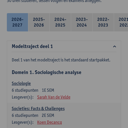
30 uren studeren, lessen volgen en examens afleggen.
2026-
2025-
2024-
2023-
2022-
202
2027
2026
2025
2024
2023
202
Modeltraject deel 1
Deel 1 van het modeltraject is het standaard startpakket.
Domein 1. Sociologische analyse
Sociologie
6
studiepunten
1E SEM
Lesgever(s):
Sarah Van de Velde
Societies: Facts & Challenges
6
studiepunten
2E SEM
Lesgever(s):
Koen Decancq