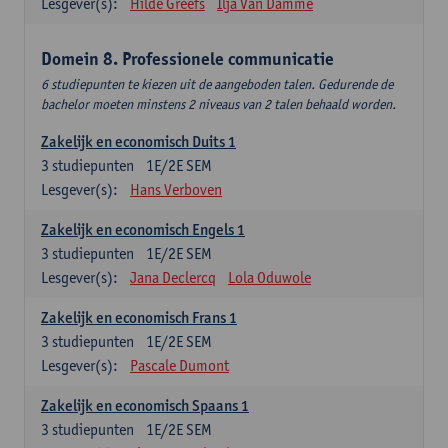
Lesgever(s):
Hilde Greefs
Ilja Van Damme
Domein 8. Professionele communicatie
6 studiepunten te kiezen uit de aangeboden talen. Gedurende de
bachelor moeten minstens 2 niveaus van 2 talen behaald worden.
Zakelijk en economisch Duits 1
3
studiepunten
1E/2E SEM
Lesgever(s):
Hans Verboven
Zakelijk en economisch Engels 1
3
studiepunten
1E/2E SEM
Lesgever(s):
Jana Declercq
Lola Oduwole
Zakelijk en economisch Frans 1
3
studiepunten
1E/2E SEM
Lesgever(s):
Pascale Dumont
Zakelijk en economisch Spaans 1
3
studiepunten
1E/2E SEM