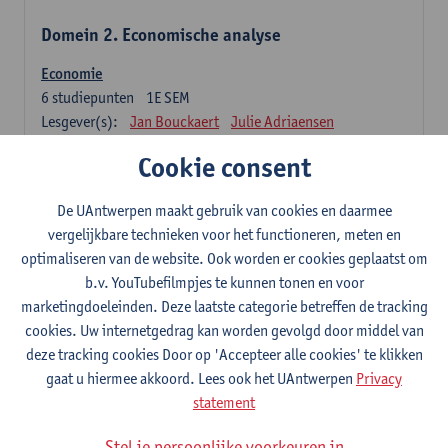
Domein 2. Economische analyse
Economie
6
studiepunten
1E SEM
Lesgever(s):
Jan Bouckaert
Julie Adriaensen
Cookie consent
Domein 3. Bedrijfseconomie
De UAntwerpen maakt gebruik van cookies en daarmee
Accountancy
vergelijkbare technieken voor het functioneren, meten en
6
studiepunten
1E/2E SEM
optimaliseren van de website. Ook worden er cookies geplaatst om
Lesgever(s):
Tom Van Caneghem
Christine Lippens
b.v. YouTubefilmpjes te kunnen tonen en voor
marketingdoeleinden. Deze laatste categorie betreffen de tracking
Domein 6. Kwantitatieve methoden
cookies. Uw internetgedrag kan worden gevolgd door middel van
deze tracking cookies Door op 'Accepteer alle cookies' te klikken
Beschrijvende statistiek en kansrekenen
gaat u hiermee akkoord. Lees ook het UAntwerpen
Privacy
3
studiepunten
2E SEM
statement
Lesgever(s):
Stephan Van der Veeken
Stel je persoonlijke voorkeuren in
Wiskundige methoden en technieken