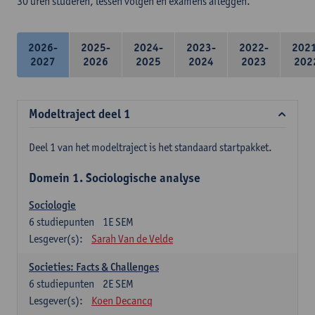
30 uren studeren, lessen volgen en examens afleggen.
2026-
2025-
2024-
2023-
2022-
202
2027
2026
2025
2024
2023
202
Modeltraject deel 1
Deel 1 van het modeltraject is het standaard startpakket.
Domein 1. Sociologische analyse
Sociologie
6
studiepunten
1E SEM
Lesgever(s):
Sarah Van de Velde
Societies: Facts & Challenges
6
studiepunten
2E SEM
Lesgever(s):
Koen Decancq