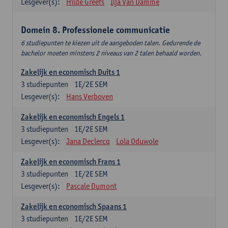
Lesgever(s):
Hilde Greefs
Ilja Van Damme
Domein 8. Professionele communicatie
6 studiepunten te kiezen uit de aangeboden talen. Gedurende de
bachelor moeten minstens 2 niveaus van 2 talen behaald worden.
Zakelijk en economisch Duits 1
3
studiepunten
1E/2E SEM
Lesgever(s):
Hans Verboven
Zakelijk en economisch Engels 1
3
studiepunten
1E/2E SEM
Lesgever(s):
Jana Declercq
Lola Oduwole
Zakelijk en economisch Frans 1
3
studiepunten
1E/2E SEM
Lesgever(s):
Pascale Dumont
Zakelijk en economisch Spaans 1
3
studiepunten
1E/2E SEM