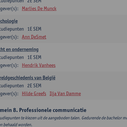
tudiepunten
2E SEM
gever(s):
Marlies De Munck
ychologie
tudiepunten
1E SEM
gever(s):
Ann DeSmet
cht en onderneming
tudiepunten
1E SEM
gever(s):
Hendrik Vanhees
eldgeschiedenis van België
tudiepunten
2E SEM
gever(s):
Hilde Greefs
Ilja Van Damme
mein 8. Professionele communicatie
tudiepunten te kiezen uit de aangeboden talen. Gedurende de bachelor m
en behaald worden.