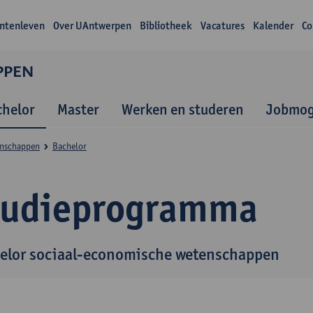
ntenleven
Over UAntwerpen
Bibliotheek
Vacatures
Kalender
Co
PPEN
chelor
Master
Werken en studeren
Jobmog
enschappen
Bachelor
tudieprogramma
elor sociaal-economische wetenschappen