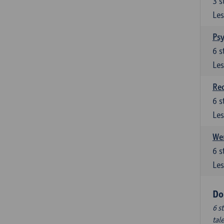
3
s
Les
Ps
6
s
Les
Re
6
s
Les
Wer
6
s
Les
Do
6 s
tal