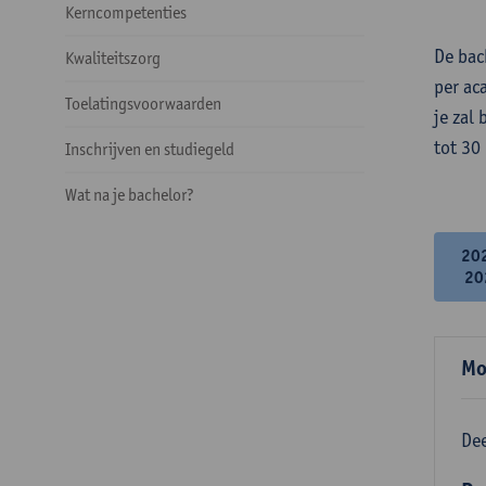
Kerncompetenties
De bac
Kwaliteitszorg
per ac
Toelatingsvoorwaarden
je zal
tot 30
Inschrijven en studiegeld
Wat na je bachelor?
20
20
Mo
Dee