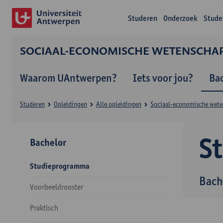
Studeren
Onderzoek
Stude
SOCIAAL-ECONOMISCHE WETENSCHA
Waarom UAntwerpen?
Iets voor jou?
Ba
Studeren
Opleidingen
Alle opleidingen
Sociaal-economische wet
S
Bachelor
Studieprogramma
Bach
Voorbeeldrooster
Praktisch