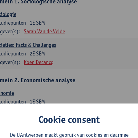
mein 1. Sociologische analyse
iologie
tudiepunten
1E SEM
gever(s):
Sarah Van de Velde
ieties: Facts & Challenges
tudiepunten
2E SEM
gever(s):
Koen Decancq
mein 2. Economische analyse
onomie
tudiepunten
1E SEM
gever(s):
Jan Bouckaert
Julie Adriaensen
Cookie consent
mein 3. Bedrijfseconomie
De UAntwerpen maakt gebruik van cookies en daarmee