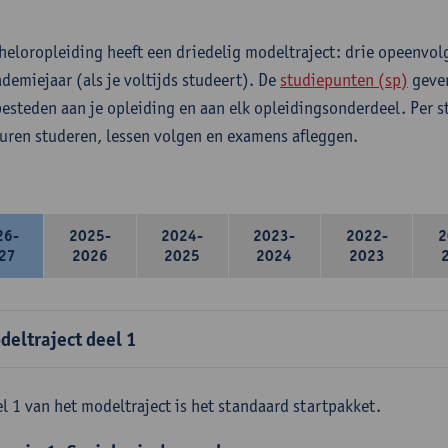
heloropleiding heeft een driedelig modeltraject: drie opeenvo
ademiejaar (als je voltijds studeert). De
studiepunten (sp)
geven
 besteden aan je opleiding en aan elk opleidingsonderdeel. Per 
 uren studeren, lessen volgen en examens afleggen.
26-
2025-
2024-
2023-
2022-
2
27
2026
2025
2024
2023
deltraject deel 1
l 1 van het modeltraject is het standaard startpakket.