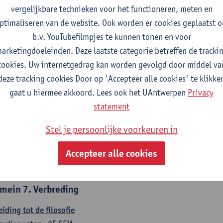
countancy
vergelijkbare technieken voor het functioneren, meten en
tudiepunten
1E/2E SEM
ptimaliseren van de website. Ook worden er cookies geplaatst 
gever(s):
Tom Van Caneghem
Christine Lippens
b.v. YouTubefilmpjes te kunnen tonen en voor
arketingdoeleinden. Deze laatste categorie betreffen de tracki
mein 6. Kwantitatieve methoden
cookies. Uw internetgedrag kan worden gevolgd door middel va
deze tracking cookies Door op 'Accepteer alle cookies' te klikke
chrijvende statistiek en kansrekenen
gaat u hiermee akkoord. Lees ook het UAntwerpen
Privacy
tudiepunten
2E SEM
statement
gever(s):
Stephan Van der Veeken
Stel je persoonlijke voorkeuren in
skundige methoden en technieken
tudiepunten
1E/2E SEM
Accepteer alle cookies
gever(s):
Ida Ruts
mein 7. Verbreding
eiding tot de filosofie